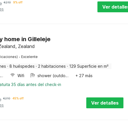
e
€
210
9% off
Ver detalle
es
y home in Gilleleje
Zealand, Zealand
·
ficaciones)
Excelente
nes
·
8 huéspedes
·
2 habitaciones
·
129 Superficie en m²
Horno microondas
Wifi
shower (outdoor)
+ 27 más
tuita 35 días antes del check-in
e
€
210
45% off
Ver detalles
es