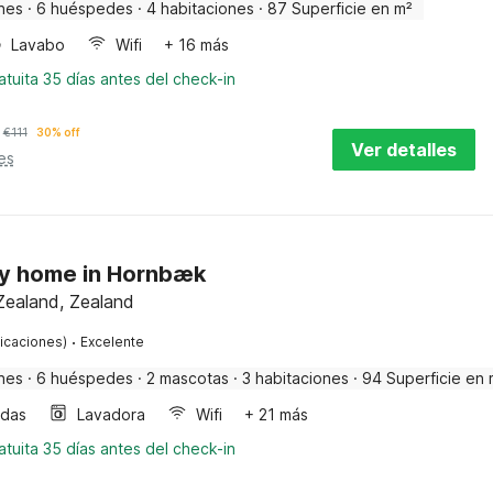
nes
·
6 huéspedes
·
4 habitaciones
·
87 Superficie en m²
Lavabo
Wifi
+ 16 más
tuita 35 días antes del check-in
€
111
30% off
Ver detalles
es
day home in Hornbæk
Zealand, Zealand
·
ficaciones)
Excelente
nes
·
6 huéspedes
·
2 mascotas
·
3 habitaciones
·
94 Superficie en 
ndas
Lavadora
Wifi
+ 21 más
tuita 35 días antes del check-in