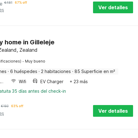
e
€
481
67% off
Ver detalles
es
y home in Gilleleje
Zealand, Zealand
·
ificaciones)
Muy bueno
nes
·
6 huéspedes
·
2 habitaciones
·
85 Superficie en m²
Horno microondas
Wifi
EV Charger
+ 23 más
tuita 35 días antes del check-in
€
193
63% off
Ver detalles
es