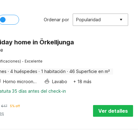
Ordenar por
Popularidad
iday home in Örkelljunga
ne
·
ificaciones)
Excelente
nes
·
4 huéspedes
·
1 habitación
·
46 Superficie en m²
Horno microondas
Lavabo
+ 18 más
tuita 35 días antes del check-in
€
47
5% off
Ver detalles
es