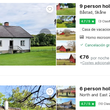
9 person hol
Båstad, Skåne
4.7 / 5
(3 Clasi
Casa de vacacio
Cancelación gra
€
76
por noche
+
Costes adicional
6 person ho
North and East 
4.7 / 5
(10 Clas