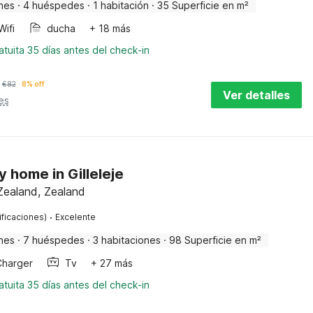
nes
·
4 huéspedes
·
1 habitación
·
35 Superficie en m²
Wifi
ducha
+ 18 más
tuita 35 días antes del check-in
€
82
8% off
Ver detalles
es
y home in Gilleleje
Zealand, Zealand
·
ificaciones)
Excelente
nes
·
7 huéspedes
·
3 habitaciones
·
98 Superficie en m²
Charger
Tv
+ 27 más
tuita 35 días antes del check-in