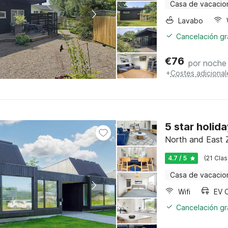
Casa de vacacio
Lavabo
Cancelación gra
€
76
por noche
+
Costes adicional
5 star holida
North and East 
4.7 / 5
(21 Clas
Casa de vacacio
Wifi
EV 
Cancelación gra