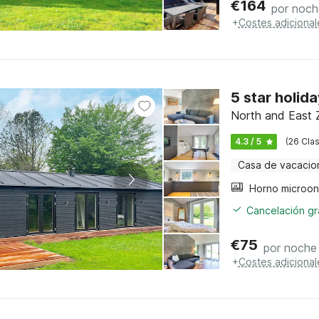
€
164
por noch
+
Costes adicional
5 star holida
North and East 
4.3 / 5
(26 Clas
Casa de vacacio
Cancelación gra
€
75
por noche
+
Costes adicional