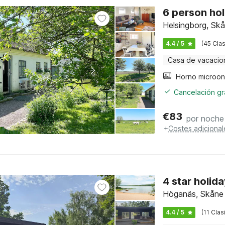
6 person hol
Helsingborg, Sk
4.4 / 5
(45 Clas
Casa de vacacio
Horno microo
Cancelación gra
€
83
por noche
+
Costes adicional
4 star holid
Höganäs, Skåne
4.4 / 5
(11 Clas