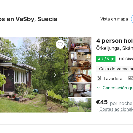
os en VäSby, Suecia
Vista en mapa
4 person hol
Örkelljunga, Skå
4.7 / 5
(10 Clas
Casa de vacacio
Lavadora
Cancelación gra
€
45
por noche
+
Costes adicional