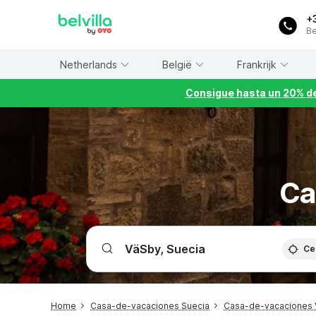
WIZARD MEMBER
+
Be
Netherlands
België
Frankrijk
Consigue hasta un 20% de
Ca
Ce
Home
Casa-de-vacaciones Suecia
Casa-de-vacaciones 