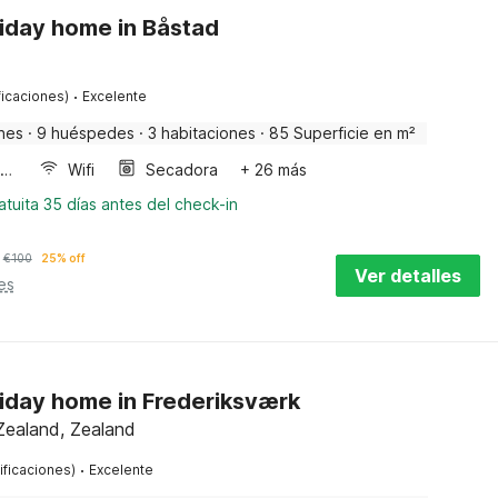
iday home in Båstad
·
ficaciones)
Excelente
nes
·
9 huéspedes
·
3 habitaciones
·
85 Superficie en m²
Horno microondas
Wifi
Secadora
+ 26 más
tuita 35 días antes del check-in
€
100
25% off
Ver detalles
es
liday home in Frederiksværk
Zealand, Zealand
·
ificaciones)
Excelente