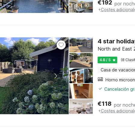
€
192
por noch
+
Costes adicional
4 star holida
North and East 
4.8 / 5
(8 Clasi
Casa de vacacio
Cancelación gra
€
118
por noch
+
Costes adicional