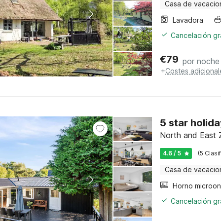
Casa de vacacio
Lavadora
Cancelación gra
€
79
por noche
+
Costes adicional
5 star holi
North and East 
4.6 / 5
(5 Clasi
Casa de vacacio
Horno microo
Cancelación gra