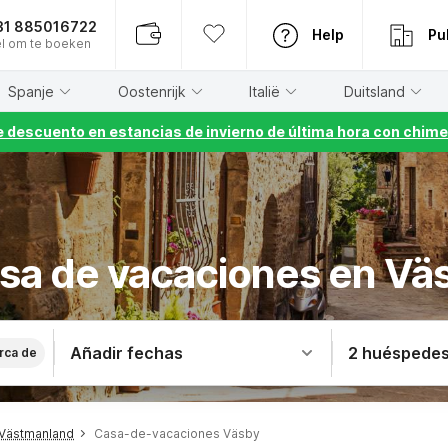
31 885016722
Help
Pu
l om te boeken
Spanje
Oostenrijk
Italië
Duitsland
 descuento en estancias de invierno de última hora con chime
sa de vacaciones en Vä
Añadir fechas
2 huéspede
rca de
Västmanland
Casa-de-vacaciones Väsby