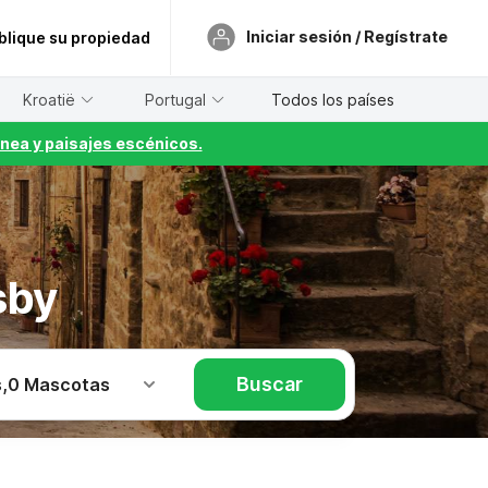
Iniciar sesión / Regístrate
blique su propiedad
Kroatië
Portugal
Todos los países
nea y paisajes escénicos.
sby
Buscar
s
,
0 Mascotas