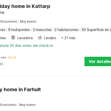
iday home in Kattarp
åne
·
ificaciones)
Muy bueno
nes
·
6 huéspedes
·
2 mascotas
·
2 habitaciones
·
50 Superficie en 
ndas
Lavadora
Lavabo
+ 21 más
tuita 35 días antes del check-in
€
88
5% off
Ver detalle
es
ay home in Farhult
·
ificaciones)
Muy bueno