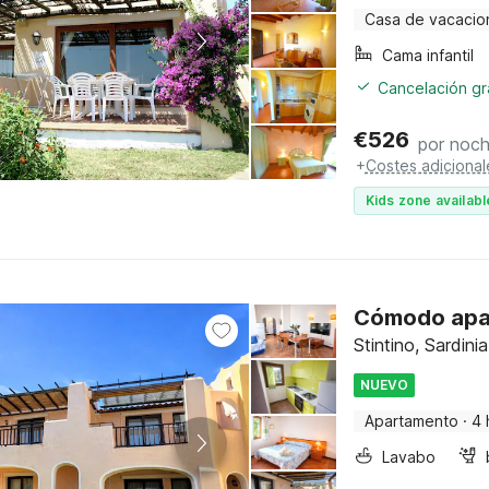
Casa de vacacio
Cama infantil
Cancelación gra
€
526
por noc
+
Costes adicional
Kids zone availabl
Cómodo apar
Stintino, Sardinia
NUEVO
Apartamento
·
4 
Lavabo