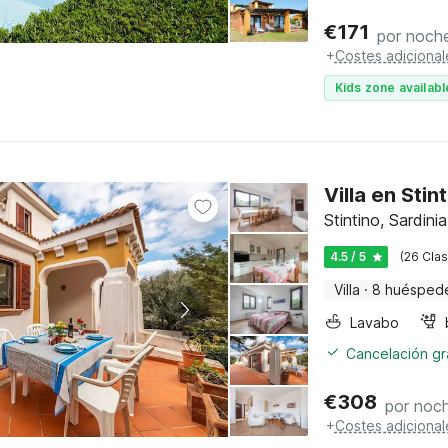
€
171
por noch
+
Costes adicional
Kids zone availabl
Villa en Sti
Stintino, Sardinia
4.5 / 5
(26 Clas
Villa
·
8 huésped
Lavabo
Cancelación gra
€
308
por noc
+
Costes adicional