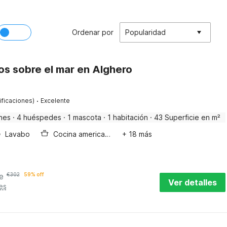
Ordenar por
Popularidad
s sobre el mar en Alghero
·
ificaciones)
Excelente
nes
·
4 huéspedes
·
1 mascota
·
1 habitación
·
43 Superficie en m²
Lavabo
Cocina americana
+ 18 más
e
€
302
59% off
Ver detalles
es