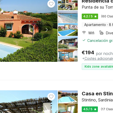
Residencia d
Punta de su Torr
4.2 / 5
(60 Clas
Apartamento
·
8 
Wifi
Cancelación gra
€
194
por noch
+
Costes adicional
Kids zone availabl
Casa en Stin
Stintino, Sardinia
4.5 / 5
(17 Clas