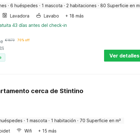
nes
·
6 huéspedes
·
1 mascota
·
2 habitaciones
·
80 Superficie en m
Lavadora
Lavabo
+ 18 más
tuita 43 días antes del check-in
he
€
1673
70% off
es
Ver detalles
e
tamento cerca de Stintino
huéspedes
·
1 mascota
·
1 habitación
·
70 Superficie en m²
bidet
Wifi
+ 15 más