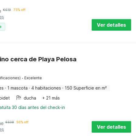
e
€
619
73% off
es
Ver detalles
e
ntino cerca de Playa Pelosa
·
ificaciones)
Excelente
es
·
1 mascota
·
4 habitaciones
·
150 Superficie en m²
bidet
ducha
+ 21 más
tuita 30 días antes del check-in
he
€
608
50% off
Ver detalles
es