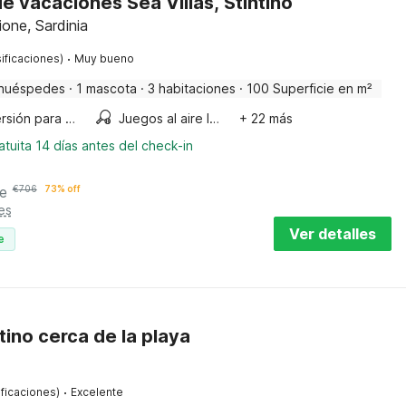
e vacaciones Sea Villas, Stintino
ione, Sardinia
·
ificaciones)
Muy bueno
huéspedes
·
1 mascota
·
3 habitaciones
·
100 Superficie en m²
Diversión para niños
Juegos al aire libre
+ 22 más
tuita 14 días antes del check-in
e
€
706
73% off
es
Ver detalles
e
tino cerca de la playa
·
ificaciones)
Excelente