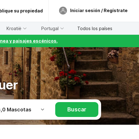
Iniciar sesión / Regístrate
blique su propiedad
Kroatië
Portugal
Todos los países
nea y paisajes escénicos.
uer
Buscar
s
,
0 Mascotas