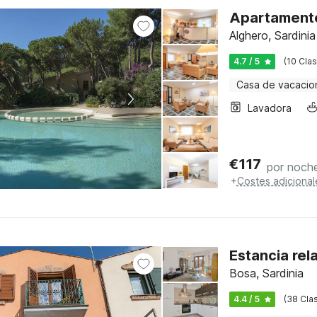
Apartamento
Alghero, Sardinia
4.7 / 5
(10 Clas
Casa de vacacio
Lavadora
€
117
por noch
+
Costes adicional
Estancia rel
Bosa, Sardinia
4.4 / 5
(38 Clas