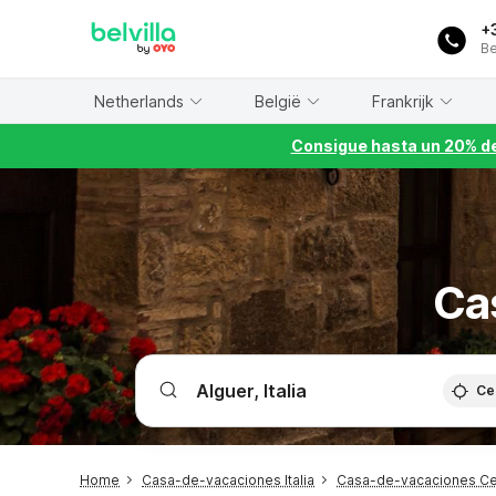
WIZARD MEMBER
+
Be
Netherlands
België
Frankrijk
Consigue hasta un 20% de
Ca
Ce
Home
Casa-de-vacaciones Italia
Casa-de-vacaciones C