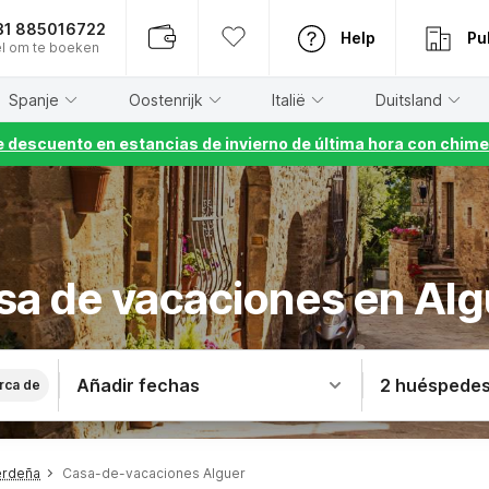
31 885016722
Help
Pu
l om te boeken
Spanje
Oostenrijk
Italië
Duitsland
 descuento en estancias de invierno de última hora con chime
sa de vacaciones en Alg
Añadir fechas
2 huéspede
rca de
erdeña
Casa-de-vacaciones Alguer