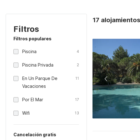
17 alojamientos 
Filtros
Filtros populares
Piscina
4
Piscina Privada
2
En Un Parque De
11
Vacaciones
Por El Mar
17
Wifi
13
Cancelación gratis