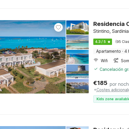
Residencia C
Stintino, Sardinia
4.3 / 5
(95 Clas
Apartamento
·
4 
Wifi
Somb
Cancelación gra
€
185
por noch
+
Costes adicional
Kids zone availabl