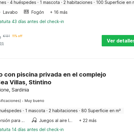
nes
·
4 huéspedes
·
1 mascota
·
2 habitaciones
·
100 Superficie en 
Lavabo
Fogón
+ 16 más
tuita 43 días antes del check-in
e
€
131
11% off
Ver detalle
es
 con piscina privada en el complejo
ea Villas, Stintino
ione, Sardinia
·
ificaciones)
Muy bueno
huéspedes
·
1 mascota
·
2 habitaciones
·
80 Superficie en m²
Diversión para niños
Juegos al aire libre
+ 22 más
tuita 14 días antes del check-in