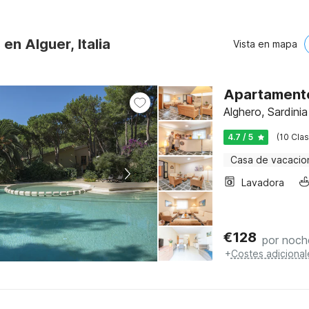
en Alguer, Italia
Vista en mapa
Apartamento
Alghero, Sardinia
4.7 / 5
(10 Clas
Casa de vacacio
Lavadora
€
128
por noch
+
Costes adicional