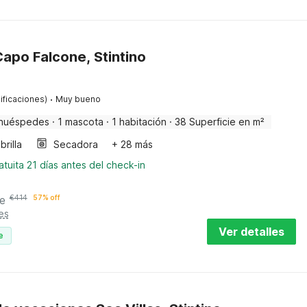
apo Falcone, Stintino
·
ificaciones)
Muy bueno
huéspedes
·
1 mascota
·
1 habitación
·
38 Superficie en m²
rilla
Secadora
+ 28 más
tuita 21 días antes del check-in
e
€
414
57% off
es
Ver detalles
e