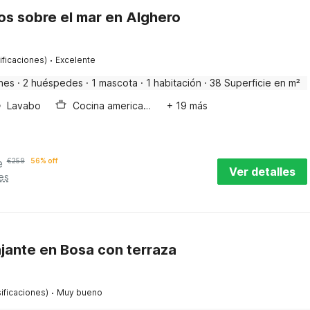
s sobre el mar en Alghero
·
ificaciones)
Excelente
nes
·
2 huéspedes
·
1 mascota
·
1 habitación
·
38 Superficie en m²
Lavabo
Cocina americana
+ 19 más
e
€
259
56% off
Ver detalles
es
ajante en Bosa con terraza
·
ificaciones)
Muy bueno