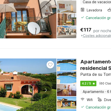
Casa de vacacio
Lavadora
Cancelación gra
€
117
por noch
+
Costes adicional
Apartamento
residencial S
Punta de su Torr
4.2 / 5
(60 Clas
Apartamento
·
6 
Wifi
Cancelación gra