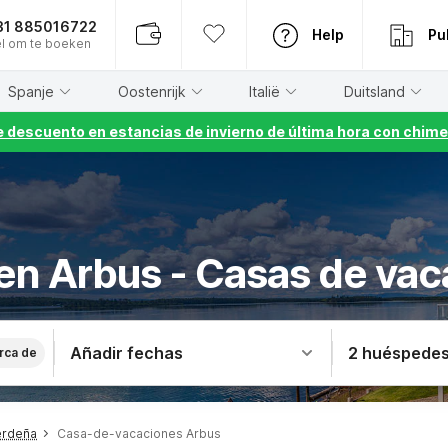
31 885016722
Help
Pu
l om te boeken
Spanje
Oostenrijk
Italië
Duitsland
 descuento en estancias de invierno de última hora con chime
 en Arbus - Casas de va
Añadir fechas
2 huéspede
rca de
erdeña
Casa-de-vacaciones Arbus