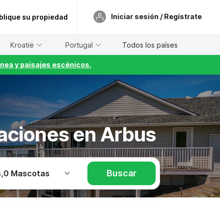
Iniciar sesión / Regístrate
blique su propiedad
Kroatië
Portugal
Todos los países
nea y paisajes escénicos.
caciones en Arbus
Buscar
s
,
0 Mascotas