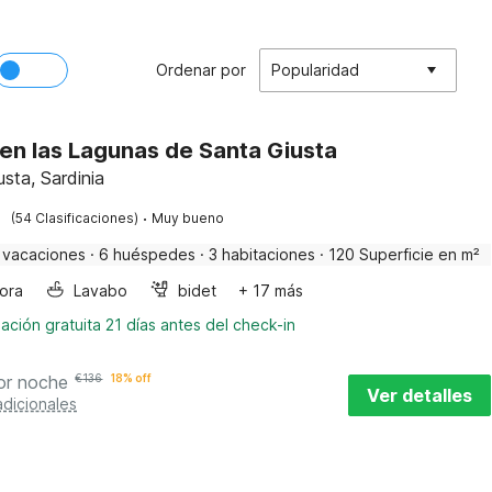
Ordenar por
Popularidad
en las Lagunas de Santa Giusta
sta, Sardinia
·
(54 Clasificaciones)
Muy bueno
 vacaciones
·
6 huéspedes
·
3 habitaciones
·
120 Superficie en m²
ora
Lavabo
bidet
+ 17 más
ación gratuita 21 días antes del check-in
or noche
€
136
18% off
Ver detalles
adicionales