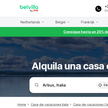
WIZARD MEMBER
+
Be
Netherlands
België
Frankrijk
Consigue hasta un 20% de
Alquila una casa
Ce
Home
Casa-de-vacaciones Italia
Casa-de-vacaciones C