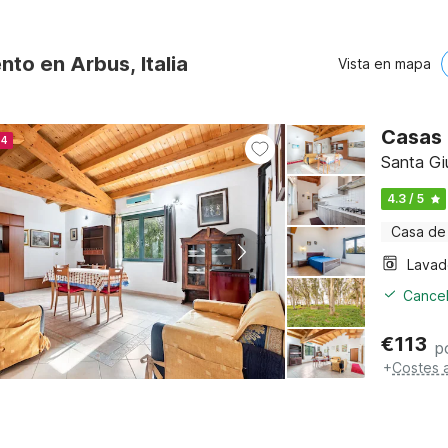
nto en Arbus, Italia
Vista en mapa
Casas 
24
Santa Giu
4.3 / 5
Casa de
Lavad
Cancel
€
113
p
+
Costes 