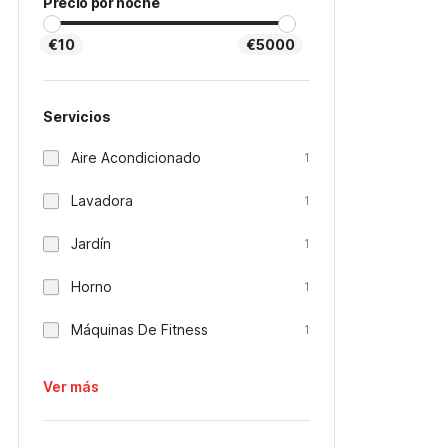
Precio por noche
€10
€5000
Servicios
Aire Acondicionado
1
Lavadora
1
Jardín
1
Horno
1
Máquinas De Fitness
1
Ver más