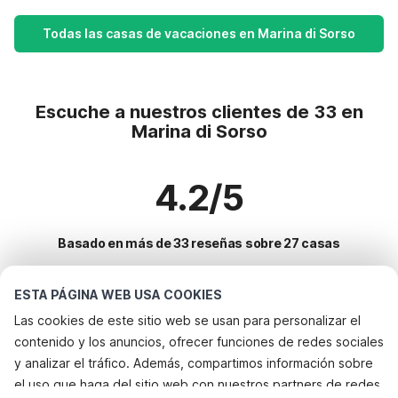
Todas las casas de vacaciones en Marina di Sorso
Escuche a nuestros clientes de 33 en
Marina di Sorso
4.2/5
Basado en más de 33 reseñas sobre 27 casas
ESTA PÁGINA WEB USA COOKIES
Destinos más populares para vacaciones
Las cookies de este sitio web se usan para personalizar el
contenido y los anuncios, ofrecer funciones de redes sociales
Ciudades con los mejores servicios para vacaciones
y analizar el tráfico. Además, compartimos información sobre
Alquileres vacacionales para familias con niños santa-teresa-gallura
el uso que haga del sitio web con nuestros partners de redes
Servicios populares para vacaciones en Marina-di-sorso