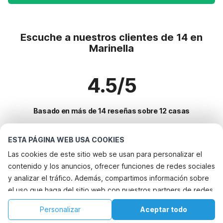
Escuche a nuestros clientes de 14 en
Marinella
4.5/5
Basado en más de 14 reseñas sobre 12 casas
ESTA PÁGINA WEB USA COOKIES
Destinos más populares para vacaciones
Las cookies de este sitio web se usan para personalizar el
contenido y los anuncios, ofrecer funciones de redes sociales
Ciudades con los mejores servicios para vacaciones
y analizar el tráfico. Además, compartimos información sobre
Alquileres vacacionales para familias con niños santa-teresa-gallura
el uso que haga del sitio web con nuestros partners de redes
Servicios populares para vacaciones en Marinella
Alquileres vacacionales para familias con niños pula
sociales, publicidad y análisis web, quienes pueden
Vacaciones con perro - Alquileres vacacionales que aceptan
Personalizar
Aceptar todo
Ciudades populares para vacaciones en Cerdena
combinarla con otra información que les haya proporcionado
Vacaciones con perro - Alquileres vacacionales que aceptan
mascotas
Inicio
Lista de deseos
Reservas
Cuenta