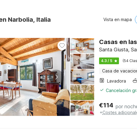
n Narbolia, Italia
Vista en mapa
Casas en la
Santa Giusta, Sa
4.3 / 5
(54 Clas
Casa de vacacio
Lavadora
Cancelación gra
€
114
por noch
+
Costes adicional