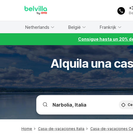
WIZARD MEMBER
+
Be
Netherlands
België
Frankrijk
Consigue hasta un 20% de
Alquila una ca
Ce
Home
Casa-de-vacaciones Italia
Casa-de-vacaciones C