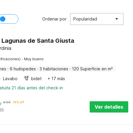
Ordenar por
Popularidad
s Lagunas de Santa Giusta
rdinia
·
ificaciones)
Muy bueno
nes
·
6 huéspedes
·
3 habitaciones
·
120 Superficie en m²
Lavabo
bidet
+ 17 más
tuita 21 días antes del check-in
e
€
136
16% off
Ver detalles
es