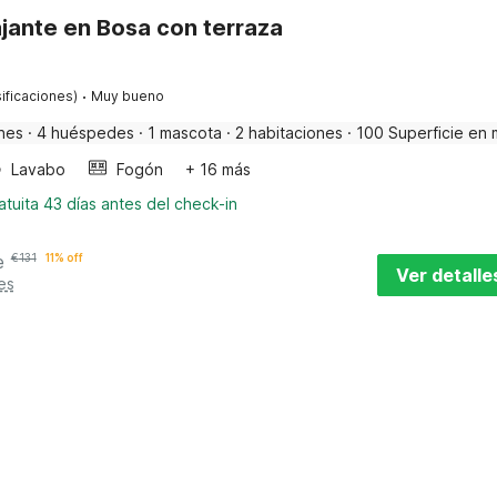
ajante en Bosa con terraza
·
ificaciones)
Muy bueno
nes
·
4 huéspedes
·
1 mascota
·
2 habitaciones
·
100 Superficie en 
Lavabo
Fogón
+ 16 más
tuita 43 días antes del check-in
e
€
131
11% off
Ver detalle
es