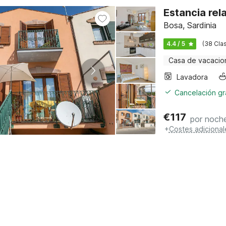
Estancia rel
Bosa, Sardinia
4.4 / 5
(38 Clas
Casa de vacacio
Lavadora
Cancelación gra
€
117
por noch
+
Costes adicional