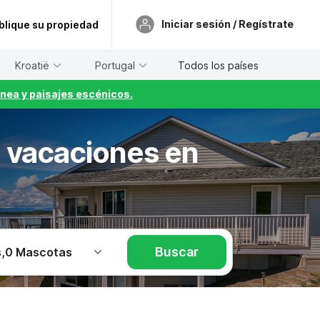
Iniciar sesión / Regístrate
blique su propiedad
Kroatië
Portugal
Todos los países
nea y paisajes escénicos.
e vacaciones en
Buscar
s
,
0 Mascotas