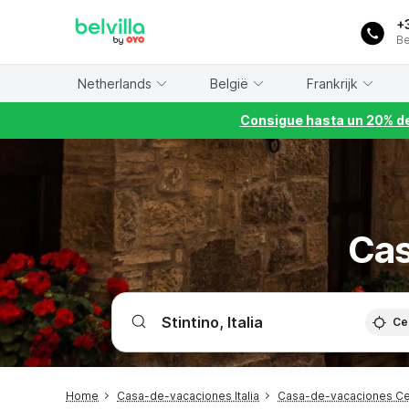
WIZARD MEMBER
+
Be
Netherlands
België
Frankrijk
Consigue hasta un 20% de
Cas
Ce
Home
Casa-de-vacaciones Italia
Casa-de-vacaciones C