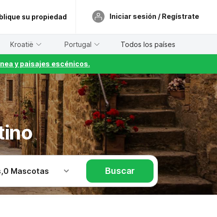
Iniciar sesión / Regístrate
blique su propiedad
Kroatië
Portugal
Todos los países
nea y paisajes escénicos.
tino
Buscar
s
,
0 Mascotas