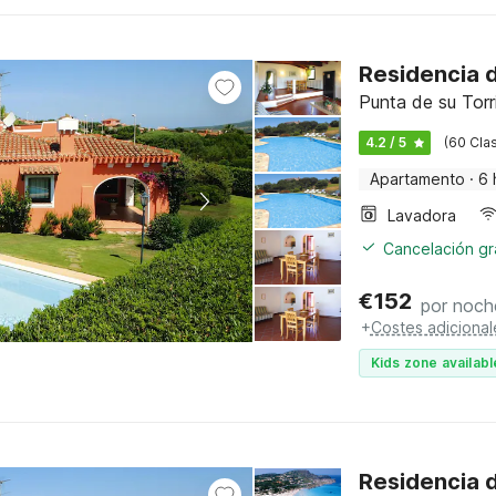
Residencia d
Punta de su Torr
4.2 / 5
(60 Clas
Apartamento
·
6 
Lavadora
Cancelación gra
€
152
por noch
+
Costes adicional
Kids zone availabl
Residencia d