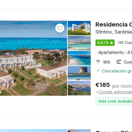
Residencia C
Stintino, Sardinia
4.3 / 5
(95 Clas
Apartamento
·
4 
Wifi
Somb
Cancelación gra
€
185
por noch
+
Costes adicional
Kids zone availabl