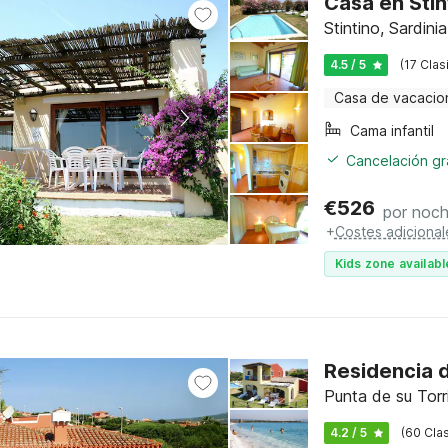
Casa en Stin
Stintino, Sardinia
4.5 / 5
(17 Clas
Casa de vacacio
Cama infantil
Cancelación gra
€
526
por noc
+
Costes adicional
Kids zone availabl
Residencia d
Punta de su Torr
4.2 / 5
(60 Clas