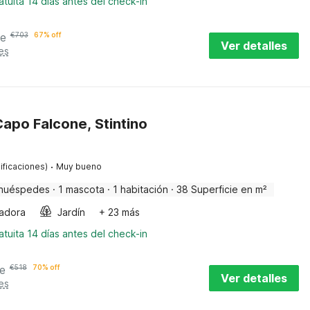
tuita 14 días antes del check-in
he
€
703
67% off
Ver detalles
es
apo Falcone, Stintino
·
ificaciones)
Muy bueno
huéspedes
·
1 mascota
·
1 habitación
·
38 Superficie en m²
adora
Jardín
+ 23 más
tuita 14 días antes del check-in
e
€
518
70% off
Ver detalles
es