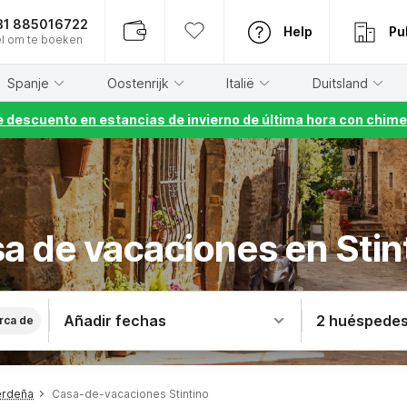
31 885016722
Help
Pu
l om te boeken
Spanje
Oostenrijk
Italië
Duitsland
 descuento en estancias de invierno de última hora con chime
a de vacaciones en Stin
Añadir fechas
2 huéspede
rca de
erdeña
Casa-de-vacaciones Stintino