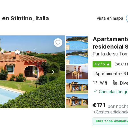
en Stintino, Italia
Vista en mapa
Apartamento
residencial S
Punta de su Torr
4.2 / 5
(60 Clas
Apartamento
·
6 
Wifi
Cancelación gra
€
171
por noch
+
Costes adicional
Kids zone availabl