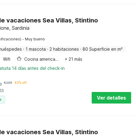
e vacaciones Sea Villas, Stintino
ione, Sardinia
·
ificaciones)
Muy bueno
huéspedes
·
1 mascota
·
2 habitaciones
·
80 Superficie en m²
Wifi
Cocina americana
+ 21 más
tuita 14 días antes del check-in
e
€
398
63% off
es
Ver detalles
e
e vacaciones Sea Villas, Stintino