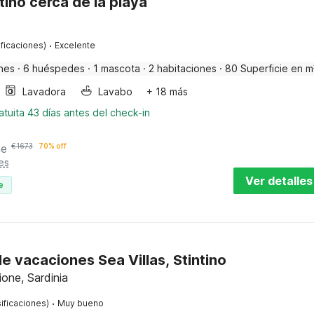
tino cerca de la playa
·
ificaciones)
Excelente
nes
·
6 huéspedes
·
1 mascota
·
2 habitaciones
·
80 Superficie en m
Lavadora
Lavabo
+ 18 más
tuita 43 días antes del check-in
he
€
1673
70% off
es
Ver detalles
e
e vacaciones Sea Villas, Stintino
ione, Sardinia
·
ificaciones)
Muy bueno