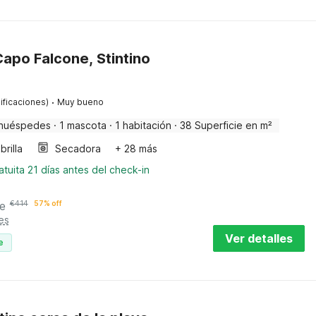
apo Falcone, Stintino
·
ificaciones)
Muy bueno
huéspedes
·
1 mascota
·
1 habitación
·
38 Superficie en m²
rilla
Secadora
+ 28 más
tuita 21 días antes del check-in
e
€
414
57% off
es
Ver detalles
e