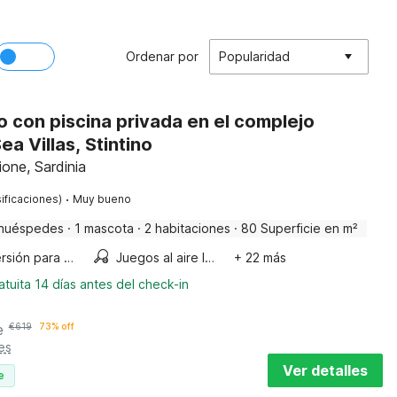
Ordenar por
Popularidad
 con piscina privada en el complejo
ea Villas, Stintino
ione, Sardinia
·
ificaciones)
Muy bueno
huéspedes
·
1 mascota
·
2 habitaciones
·
80 Superficie en m²
Diversión para niños
Juegos al aire libre
+ 22 más
tuita 14 días antes del check-in
e
€
619
73% off
es
Ver detalles
e