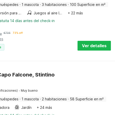
huéspedes
·
1 mascota
·
3 habitaciones
·
100 Superficie en m²
Diversión para niños
Juegos al aire libre
+ 22 más
tuita 14 días antes del check-in
e
€
706
73% off
es
Ver detalles
e
apo Falcone, Stintino
·
ificaciones)
Muy bueno
huéspedes
·
1 mascota
·
2 habitaciones
·
58 Superficie en m²
adora
Jardín
+ 24 más