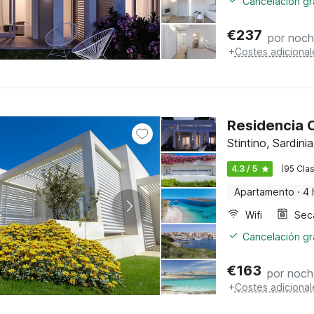
Cancelación gra
€
237
por noc
+
Costes adicional
Residencia C
Stintino, Sardinia
4.3 / 5
(95 Clas
Apartamento
·
4 
Wifi
Sec
Cancelación gra
€
163
por noch
+
Costes adicional