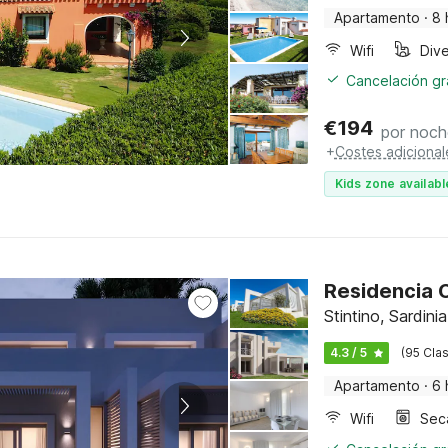
Apartamento
·
8 
Wifi
Cancelación gra
€
194
por noch
+
Costes adicional
Kids zone availabl
Residencia C
Stintino, Sardinia
4.3 / 5
(95 Clas
Apartamento
·
6 
Wifi
Sec