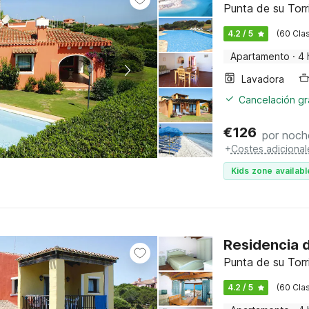
Punta de su Torr
4.2 / 5
(60 Clas
Apartamento
·
4 
Lavadora
Cancelación gra
€
126
por noch
+
Costes adicional
Kids zone availabl
Residencia d
Punta de su Torr
4.2 / 5
(60 Clas