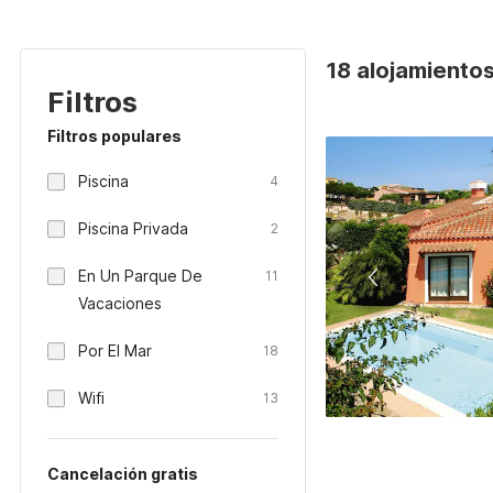
18 alojamientos 
Filtros
Filtros populares
Piscina
4
Piscina Privada
2
En Un Parque De
11
Vacaciones
Por El Mar
18
Wifi
13
Cancelación gratis