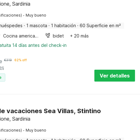
ione, Sardinia
·
ificaciones)
Muy bueno
huéspedes
·
1 mascota
·
1 habitación
·
60 Superficie en m²
Cocina americana
bidet
+ 20 más
tuita 14 días antes del check-in
e
€
319
62% off
es
Ver detalles
e
e vacaciones Sea Villas, Stintino
ione, Sardinia
·
ificaciones)
Muy bueno