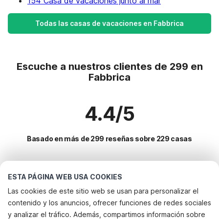
154 Casa de vacaciones junto al mar
Todas las casas de vacaciones en Fabbrica
Escuche a nuestros clientes de 299 en
Fabbrica
4.4/5
Basado en más de 299 reseñas sobre 229 casas
Destinos más populares para vacaciones
ESTA PÁGINA WEB USA COOKIES
Las cookies de este sitio web se usan para personalizar el
Ciudades con los mejores servicios para vacaciones
contenido y los anuncios, ofrecer funciones de redes sociales
Alquileres vacacionales para familias con niños cerbaia
y analizar el tráfico. Además, compartimos información sobre
Servicios populares para vacaciones en Fabbrica