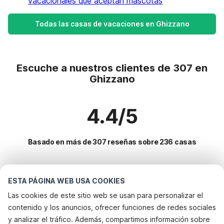
vacacionales que aceptan mascotas
Todas las casas de vacaciones en Ghizzano
Escuche a nuestros clientes de 307 en
Ghizzano
4.4/5
Basado en más de 307 reseñas sobre 236 casas
Destinos más populares para vacaciones
ESTA PÁGINA WEB USA COOKIES
Las cookies de este sitio web se usan para personalizar el
Ciudades con los mejores servicios para vacaciones
contenido y los anuncios, ofrecer funciones de redes sociales
Alquileres vacacionales para familias con niños cerbaia
y analizar el tráfico. Además, compartimos información sobre
Servicios populares para vacaciones en Ghizzano