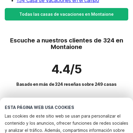
154 Casa de vacaciones en el campo
Todas las casas de vacaciones en Montaione
Escuche a nuestros clientes de 324 en
Montaione
4.4/5
Basado en más de 324 reseñas sobre 249 casas
Destinos más populares para vacaciones
ESTA PÁGINA WEB USA COOKIES
Las cookies de este sitio web se usan para personalizar el
Ciudades con los mejores servicios para vacaciones
contenido y los anuncios, ofrecer funciones de redes sociales
Alquileres vacacionales para familias con niños cerbaia
y analizar el tráfico. Además, compartimos información sobre
Servicios populares para vacaciones en Montaione