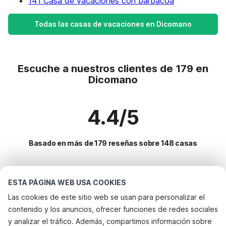
141 Casa de vacaciones con barbacoa
Todas las casas de vacaciones en Dicomano
Escuche a nuestros clientes de 179 en
Dicomano
4.4/5
Basado en más de 179 reseñas sobre 148 casas
Destinos más populares para vacaciones
ESTA PÁGINA WEB USA COOKIES
Las cookies de este sitio web se usan para personalizar el
Ciudades con los mejores servicios para vacaciones
contenido y los anuncios, ofrecer funciones de redes sociales
Alquileres vacacionales para familias con niños cerbaia
y analizar el tráfico. Además, compartimos información sobre
Servicios populares para vacaciones en Dicomano