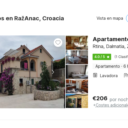
os en RažAnac, Croacia
Vista en mapa
Apartamento
Rtina, Dalmatia
4.0 / 5
(1 Clasi
Apartamento
·
6 
Lavadora
€
206
por noc
+
Costes adicional