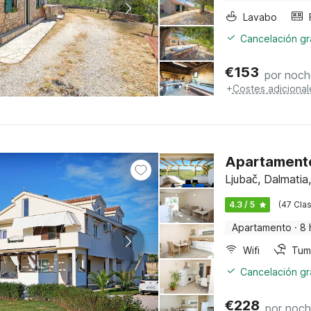
Lavabo
Cancelación gra
€
153
por noch
+
Costes adicional
Apartamento
Ljubač, Dalmati
4.3 / 5
(47 Clas
Apartamento
·
8 
Wifi
Tum
Cancelación gra
€
228
por noc