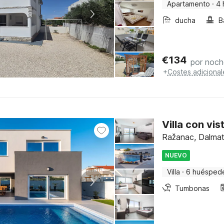
Apartamento
·
4 
ducha
B
€
134
por noch
+
Costes adicional
Villa con vis
Ražanac, Dalmat
NUEVO
Villa
·
6 huésped
Tumbonas