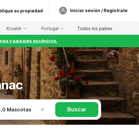
Iniciar sesión / Regístrate
blique su propiedad
Kroatië
Portugal
Todos los países
nea y paisajes escénicos.
anac
Buscar
s
,
0 Mascotas