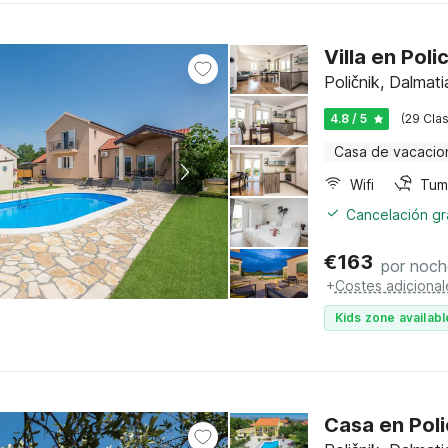
Villa en Poli
Poličnik, Dalma
4.8 / 5
(29 Clas
Casa de vacacio
Wifi
Tum
Cancelación gra
€
163
por noch
+
Costes adicional
Kids zone availabl
Casa en Poli