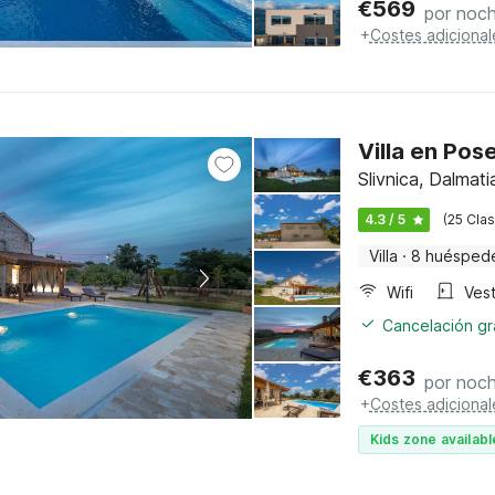
€
569
por noc
+
Costes adicional
Villa en Pos
Slivnica, Dalma
4.3 / 5
(25 Clas
Villa
·
8 huésped
Wifi
Vest
Cancelación gra
€
363
por noc
+
Costes adicional
Kids zone availabl