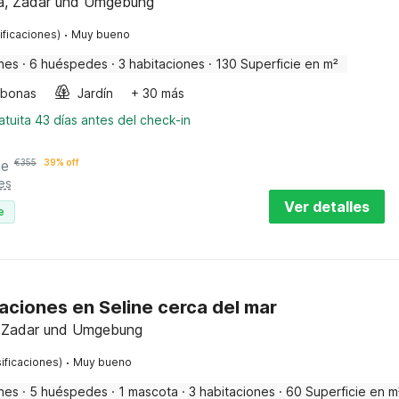
tia, Zadar und Umgebung
·
ificaciones)
Muy bueno
nes
·
6 huéspedes
·
3 habitaciones
·
130 Superficie en m²
bonas
Jardín
+ 30 más
tuita 43 días antes del check-in
he
€
355
39% off
es
Ver detalles
e
ciones en Seline cerca del mar
a, Zadar und Umgebung
·
ificaciones)
Muy bueno
nes
·
5 huéspedes
·
1 mascota
·
3 habitaciones
·
60 Superficie en m