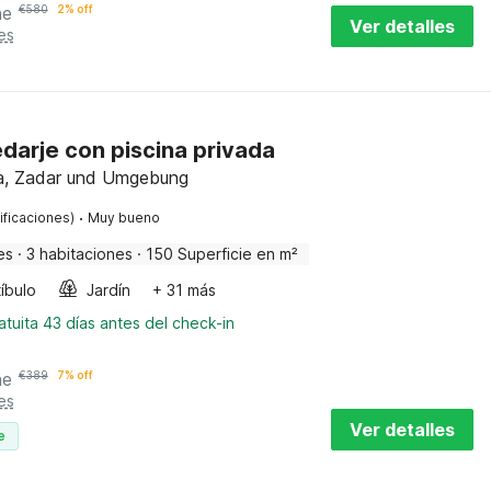
he
€
580
2% off
Ver detalles
es
edarje con piscina privada
tia, Zadar und Umgebung
·
ificaciones)
Muy bueno
es
·
3 habitaciones
·
150 Superficie en m²
íbulo
Jardín
+ 31 más
tuita 43 días antes del check-in
he
€
389
7% off
es
Ver detalles
e