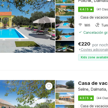
Poličnik, Dalma
4.4 / 5
(41 Clas
Casa de vacacio
Wifi
Tum
Cancelación gra
€
220
por noc
+
Costes adicional
Kids zone availabl
Casa de vaca
Seline, Dalmati
4.3 / 5
(44 Clas
Casa de vacacio