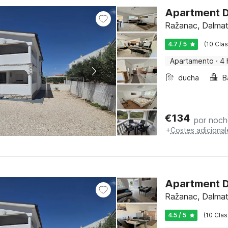
Apartment Di
Ražanac, Dalmat
4.7 / 5
(10 Clas
Apartamento
·
4 
ducha
B
€
134
por noch
+
Costes adicional
Apartment Di
Ražanac, Dalmat
4.5 / 5
(10 Clas