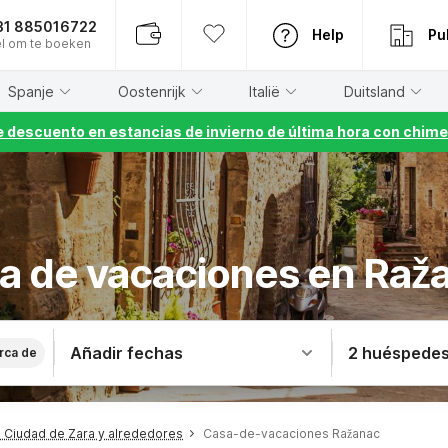
31 885016722
Help
Pu
l om te boeken
Spanje
Oostenrijk
Italië
Duitsland
 descuento en estancias de invierno de última hora con chime
a de vacaciones en Raž
Añadir fechas
2 huéspede
rca de
Ciudad de Zara y alrededores
Casa-de-vacaciones Ražanac