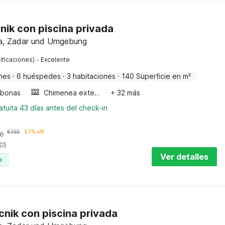
cnik con piscina privada
tia, Zadar und Umgebung
·
ificaciones)
Excelente
nes
·
6 huéspedes
·
3 habitaciones
·
140 Superficie en m²
bonas
Chimenea exterior
+ 32 más
tuita 43 días antes del check-in
e
€
365
57% off
es
Ver detalles
e
cnik con piscina privada