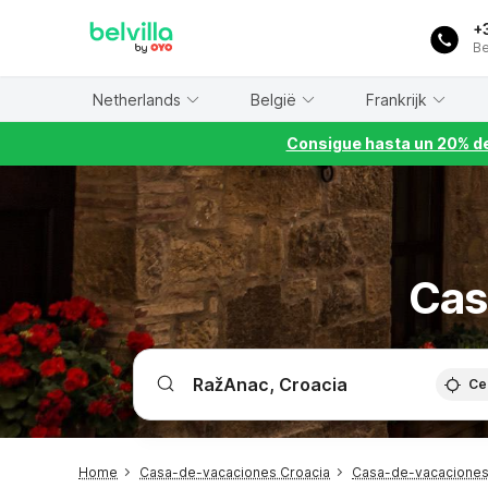
WIZARD MEMBER
+
Be
Netherlands
België
Frankrijk
Consigue hasta un 20% de
Cas
Ce
Home
Casa-de-vacaciones Croacia
Casa-de-vacaciones 