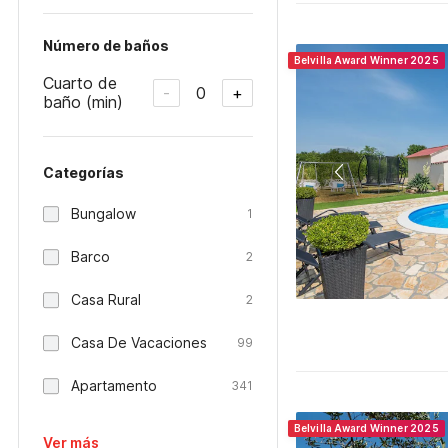
Número de baños
Belvilla Award Winner 2025
Cuarto de
0
-
+
baño (min)
Categorías
Bungalow
1
Barco
2
Casa Rural
2
Casa De Vacaciones
99
Apartamento
341
Belvilla Award Winner 2025
Ver más