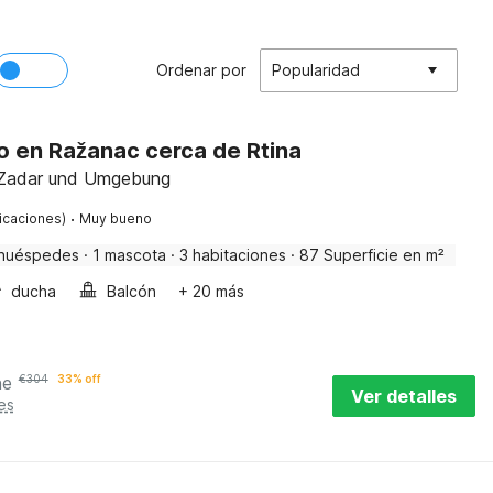
Ordenar por
Popularidad
 en Ražanac cerca de Rtina
, Zadar und Umgebung
·
ficaciones)
Muy bueno
huéspedes
·
1 mascota
·
3 habitaciones
·
87 Superficie en m²
ducha
Balcón
+ 20 más
he
€
304
33% off
Ver detalles
es