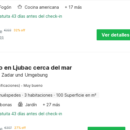
Fogón
Cocina americana
+ 17 más
tuita 43 días antes del check-in
e
€
222
32% off
Ver detalles
es
 en Ljubac cerca del mar
a, Zadar und Umgebung
·
ificaciones)
Muy bueno
huéspedes
·
3 habitaciones
·
100 Superficie en m²
bonas
Jardín
+ 27 más
tuita 43 días antes del check-in
he
€
307
27% off