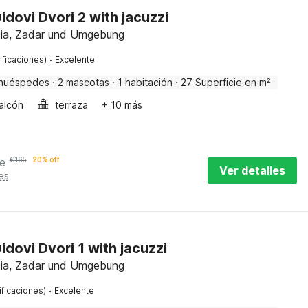
dovi Dvori 2 with jacuzzi
ia, Zadar und Umgebung
·
ificaciones)
Excelente
huéspedes
·
2 mascotas
·
1 habitación
·
27 Superficie en m²
alcón
terraza
+ 10 más
e
€
165
20% off
Ver detalles
es
dovi Dvori 1 with jacuzzi
ia, Zadar und Umgebung
·
ificaciones)
Excelente