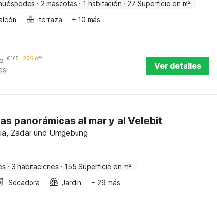
huéspedes
·
2 mascotas
·
1 habitación
·
27 Superficie en m²
alcón
terraza
+ 10 más
e
€
165
20% off
Ver detalles
es
tas panorámicas al mar y al Velebit
ia, Zadar und Umgebung
es
·
3 habitaciones
·
155 Superficie en m²
Secadora
Jardín
+ 29 más