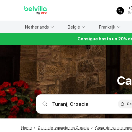
WIZARD MEMBER
+
Be
Netherlands
België
Frankrijk
Consigue hasta un 20% de
Ca
Ce
Home
Casa-de-vacaciones Croacia
Casa-de-vacaciones 