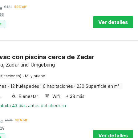
e
€
421
59% off
es
Ver detalles
e
ovac con piscina cerca de Zadar
ia, Zadar und Umgebung
·
ificaciones)
Muy bueno
nes
·
12 huéspedes
·
6 habitaciones
·
230 Superficie en m²
a de burbujas
Bienestar
Wifi
+ 38 más
tuita 43 días antes del check-in
he
€
571
38% off
es
Ver detalles
e