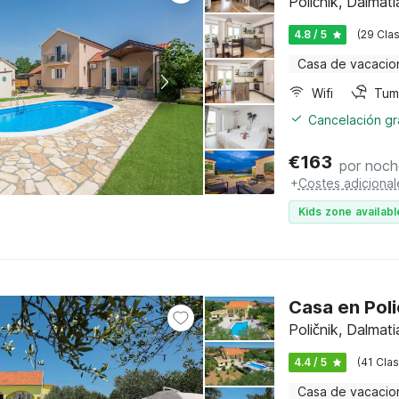
Poličnik, Dalma
4.8 / 5
(29 Clas
Casa de vacacio
Wifi
Tum
Cancelación gra
€
163
por noch
+
Costes adicional
Kids zone availabl
Casa en Poli
Poličnik, Dalma
4.4 / 5
(41 Clas
Casa de vacacio