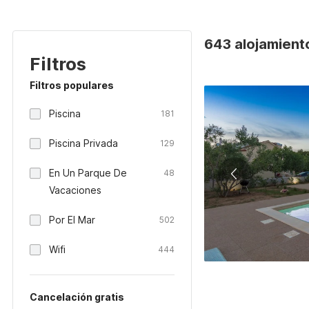
643 alojamiento
Filtros
Filtros populares
Piscina
181
Piscina Privada
129
En Un Parque De
48
Vacaciones
Por El Mar
502
Wifi
444
Cancelación gratis