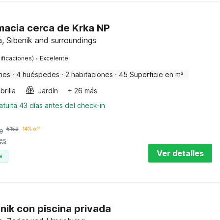
macia cerca de Krka NP
a, Sibenik and surroundings
·
ificaciones)
Excelente
nes
·
4 huéspedes
·
2 habitaciones
·
45 Superficie en m²
rilla
Jardín
+ 26 más
tuita 43 días antes del check-in
e
€
159
14% off
es
Ver detalles
e
cnik con piscina privada