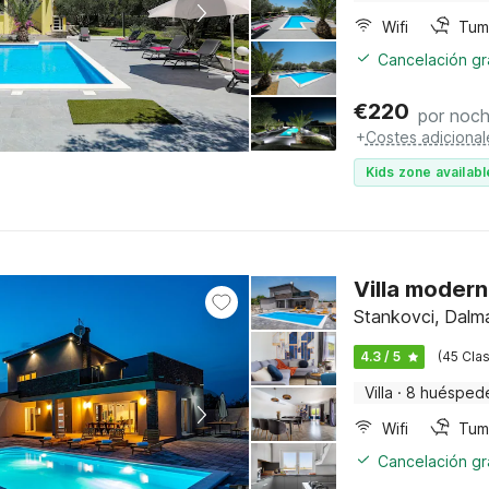
Wifi
Tum
Cancelación gra
€
220
por noc
+
Costes adicional
Kids zone availabl
Villa modern
Stankovci, Dalm
4.3 / 5
(45 Clas
Villa
·
8 huésped
Wifi
Tum
Cancelación gra