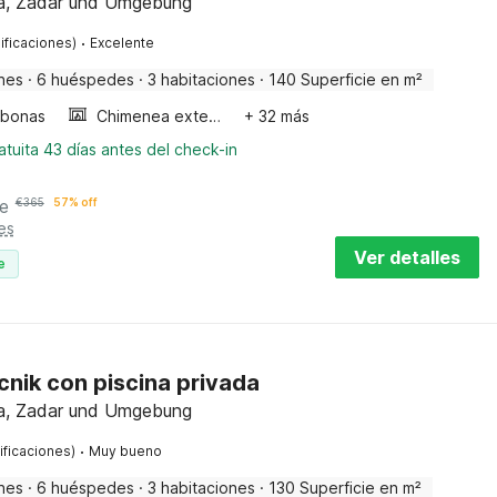
tia, Zadar und Umgebung
·
ificaciones)
Excelente
nes
·
6 huéspedes
·
3 habitaciones
·
140 Superficie en m²
bonas
Chimenea exterior
+ 32 más
tuita 43 días antes del check-in
e
€
365
57% off
es
Ver detalles
e
cnik con piscina privada
tia, Zadar und Umgebung
·
ificaciones)
Muy bueno
nes
·
6 huéspedes
·
3 habitaciones
·
130 Superficie en m²