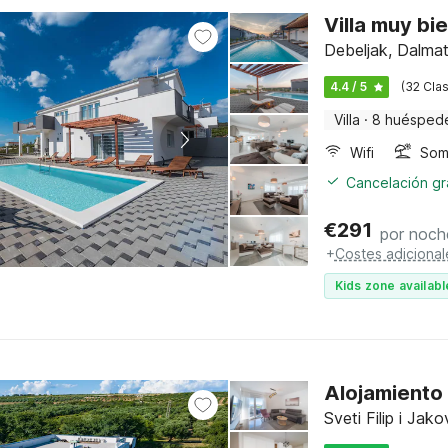
Villa muy bi
Debeljak, Dalma
4.4 / 5
(32 Clas
Villa
·
8 huésped
Wifi
Somb
Cancelación gra
€
291
por noch
+
Costes adicional
Kids zone availabl
Alojamiento 
Sveti Filip i Ja