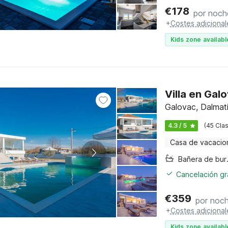
€
178
por noch
+
Costes adicional
Kids zone availabl
Villa en Gal
Galovac, Dalmat
4.3 / 5
(45 Clas
Casa de vacacio
Bañer
Cancelación gra
€
359
por noc
+
Costes adicional
Kids zone availabl