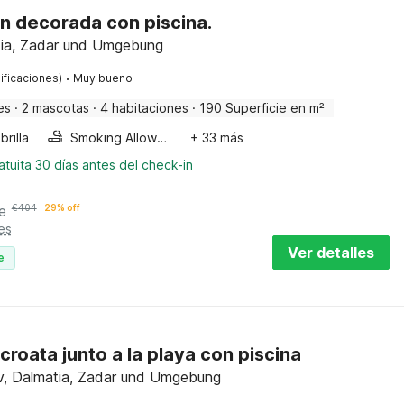
en decorada con piscina.
tia, Zadar und Umgebung
·
ificaciones)
Muy bueno
es
·
2 mascotas
·
4 habitaciones
·
190 Superficie en m²
rilla
Smoking Allowed
+ 33 más
tuita 30 días antes del check-in
e
€
404
29% off
es
Ver detalles
e
croata junto a la playa con piscina
kov, Dalmatia, Zadar und Umgebung