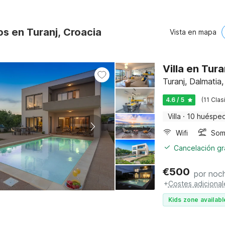
s en Turanj, Croacia
Vista en mapa
Villa en Tura
Turanj, Dalmati
4.6 / 5
(11 Clas
Villa
·
10 huéspe
Wifi
Somb
Cancelación gra
€
500
por noc
+
Costes adicional
Kids zone availabl