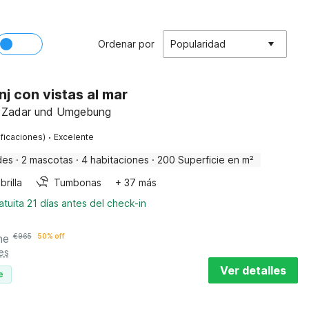
Ordenar por
Popularidad
nj con vistas al mar
a, Zadar und Umgebung
·
ificaciones)
Excelente
des
·
2 mascotas
·
4 habitaciones
·
200 Superficie en m²
rilla
Tumbonas
+ 37 más
tuita 21 días antes del check-in
he
€
965
50% off
es
Ver detalles
e