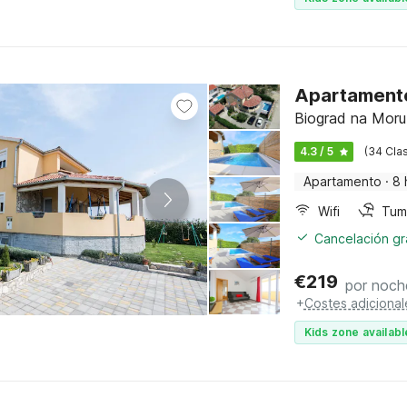
Apartamento
Biograd na Moru
4.3 / 5
(34 Clas
Apartamento
·
8 
Wifi
Tum
Cancelación gra
€
219
por noch
+
Costes adicional
Kids zone availabl