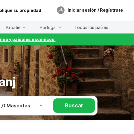
Iniciar sesión / Regístrate
blique su propiedad
Kroatië
Portugal
Todos los países
nea y paisajes escénicos.
anj
Buscar
s
,
0 Mascotas