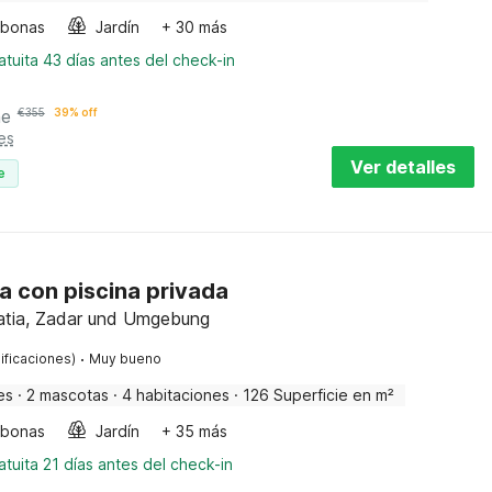
bonas
Jardín
+ 30 más
tuita 43 días antes del check-in
he
€
355
39% off
es
Ver detalles
e
a con piscina privada
atia, Zadar und Umgebung
·
ificaciones)
Muy bueno
es
·
2 mascotas
·
4 habitaciones
·
126 Superficie en m²
bonas
Jardín
+ 35 más
tuita 21 días antes del check-in