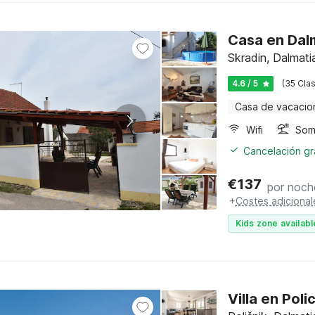
Casa en Dal
Skradin, Dalmati
4.6 / 5
(35 Clas
Casa de vacacio
Wifi
Somb
Cancelación gra
€
137
por noch
+
Costes adicional
Kids zone availabl
Villa en Poli