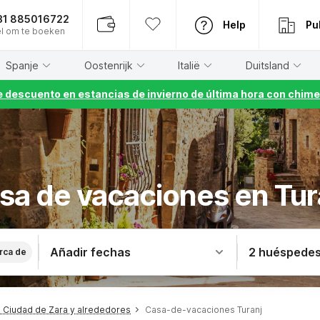
31 885016722
Help
Pu
l om te boeken
Spanje
Oostenrijk
Italië
Duitsland
 descuento en estancias de invierno de última hora con chime
sa de vacaciones en Tur
Añadir fechas
2 huéspede
rca de
Ciudad de Zara y alrededores
Casa-de-vacaciones Turanj