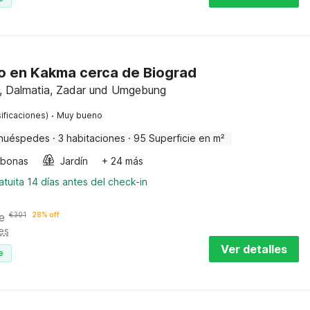
 en Kakma cerca de Biograd
, Dalmatia, Zadar und Umgebung
·
ificaciones)
Muy bueno
huéspedes
·
3 habitaciones
·
95 Superficie en m²
bonas
Jardín
+ 24 más
tuita 14 días antes del check-in
e
€
301
28% off
es
Ver detalles
e