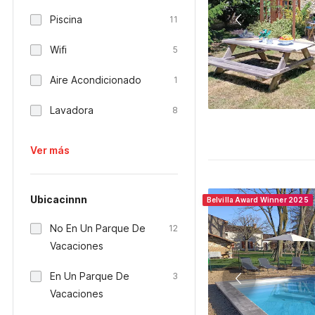
Piscina
11
Wifi
5
Aire Acondicionado
1
Lavadora
8
Ver más
Ubicacinnn
Belvilla Award Winner 2025
No En Un Parque De
12
Vacaciones
En Un Parque De
3
Vacaciones