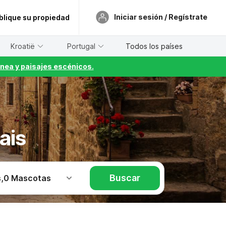
Iniciar sesión / Regístrate
blique su propiedad
Kroatië
Portugal
Todos los países
nea y paisajes escénicos.
ais
Buscar
s
,
0 Mascotas