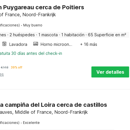
n Puygareau cerca de Poitiers
of France, Noord-Frankrijk
·
ificaciones)
Muy bueno
nes
·
2 huéspedes
·
1 mascota
·
1 habitación
·
65 Superficie en m²
Lavadora
Horno microondas
+ 16 más
tuita 30 días antes del check-in
€
148
39% off
Ver detalles
es
a campiña del Loira cerca de castillos
uves, Middle of France, Noord-Frankrijk
·
ificaciones)
Excelente