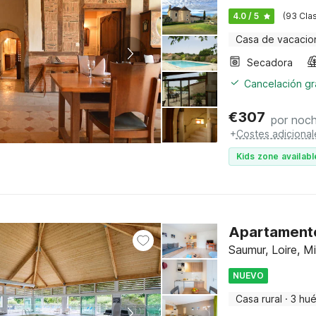
4.0 / 5
(93 Clas
Casa de vacacio
Secadora
Cancelación gra
€
307
por noc
+
Costes adicional
Kids zone availabl
Apartamento
Saumur, Loire, M
NUEVO
Casa rural
·
3 hu