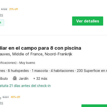
€
129
31% off
es
Ver detalles
e
liar en el campo para 8 con piscina
uves, Middle of France, Noord-Frankrijk
·
ificaciones)
Muy bueno
nes
·
8 huéspedes
·
1 mascota
·
4 habitaciones
·
230 Superficie en 
íbulo
Jardín
+ 32 más
tuita 21 días antes del check-in
e
€
224
49% off
es