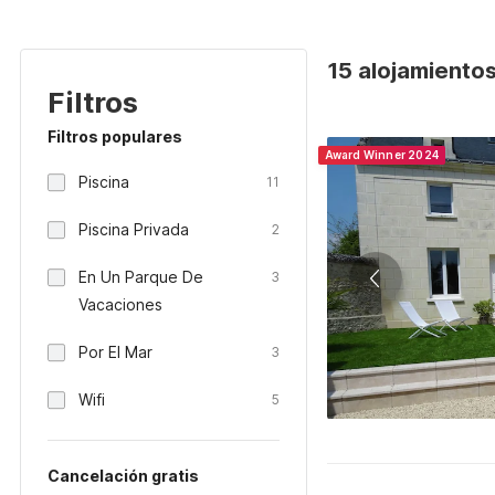
15 alojamientos
Filtros
Filtros populares
Award Winner 2024
Piscina
11
Piscina Privada
2
En Un Parque De
3
Vacaciones
Por El Mar
3
Wifi
5
Cancelación gratis