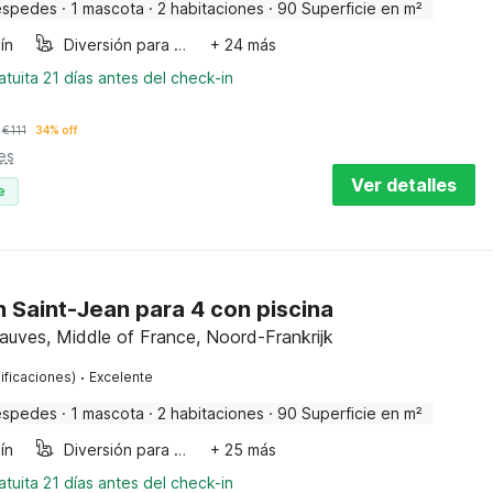
éspedes
·
1 mascota
·
2 habitaciones
·
90 Superficie en m²
ín
Diversión para niños
+ 24 más
tuita 21 días antes del check-in
€
111
34% off
es
Ver detalles
e
n Saint-Jean para 4 con piscina
uves, Middle of France, Noord-Frankrijk
·
ificaciones)
Excelente
éspedes
·
1 mascota
·
2 habitaciones
·
90 Superficie en m²
ín
Diversión para niños
+ 25 más
tuita 21 días antes del check-in