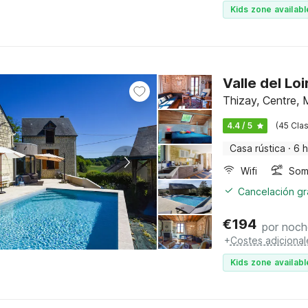
Kids zone availabl
Valle del Loi
Thizay, Centre, 
4.4 / 5
(45 Clas
Casa rústica
·
6 
Wifi
Somb
Cancelación gra
€
194
por noch
+
Costes adicional
Kids zone availabl