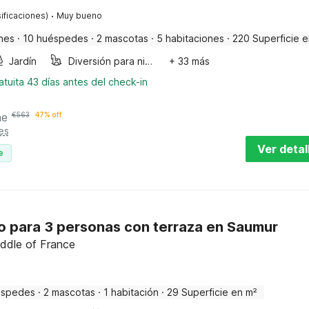
·
ificaciones)
Muy bueno
nes
·
10 huéspedes
·
2 mascotas
·
5 habitaciones
·
220 Superficie e
Jardín
Diversión para niños
+ 33 más
tuita 43 días antes del check-in
he
€
563
47% off
es
Ver detal
e
 para 3 personas con terraza en Saumur
iddle of France
éspedes
·
2 mascotas
·
1 habitación
·
29 Superficie en m²