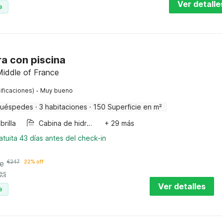
Ver detalle
e
ra con piscina
Middle of France
·
ificaciones)
Muy bueno
huéspedes
·
3 habitaciones
·
150 Superficie en m²
rilla
Cabina de hidromasaje
+ 29 más
tuita 43 días antes del check-in
e
€
247
22% off
es
Ver detalles
e