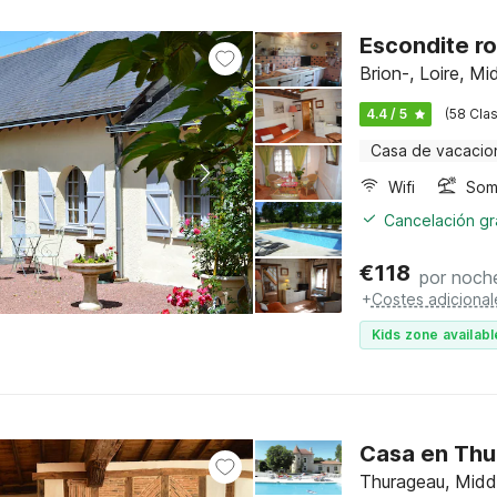
Escondite ro
Brion-, Loire, Mi
4.4 / 5
(58 Clas
Casa de vacacio
Wifi
Somb
Cancelación gra
€
118
por noch
+
Costes adicional
Kids zone availabl
Casa en Thu
Thurageau, Middl