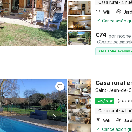
Casa rural
·
4 hu
Wifi
Jard
Cancelación gra
€
74
por noche
+
Costes adicional
Kids zone availabl
Casa rural e
Saint-Jean-de-Sa
4.5 / 5
(34 Clas
Casa rural
·
4 hu
Wifi
Jard
Cancelación gra