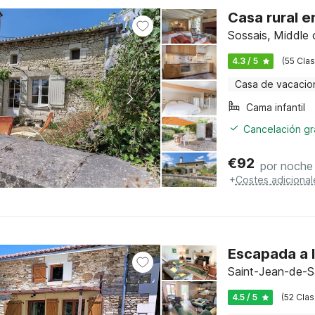
Casa rural e
Sossais, Middle 
4.3 / 5
(55 Clas
Casa de vacacio
Cama infantil
Cancelación gra
€
92
por noche
+
Costes adicional
Escapada a l
Saint-Jean-de-Sa
4.5 / 5
(52 Clas