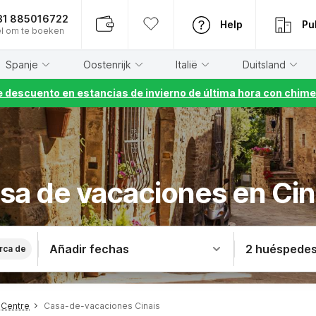
31 885016722
Help
Pu
l om te boeken
Spanje
Oostenrijk
Italië
Duitsland
 descuento en estancias de invierno de última hora con chime
sa de vacaciones en Cin
Añadir fechas
2 huéspede
rca de
 Centre
Casa-de-vacaciones Cinais