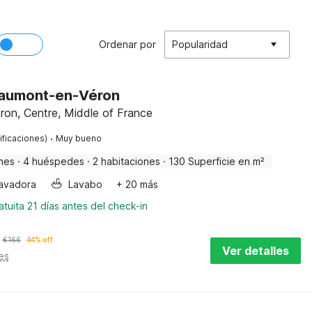
Ordenar por
Popularidad
eaumont-en-Véron
on, Centre, Middle of France
·
ificaciones)
Muy bueno
nes
·
4 huéspedes
·
2 habitaciones
·
130 Superficie en m²
avadora
Lavabo
+ 20 más
tuita 21 días antes del check-in
€
166
44% off
Ver detalles
es