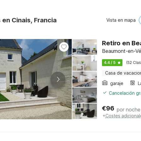
 en Cinais, Francia
Vista en mapa
Retiro en B
Beaumont-en-Vér
4.4 / 5
(52 Clas
Casa de vacacio
garaje
L
Cancelación gra
€
96
por noche
+
Costes adicional