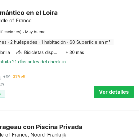
mántico en el Loira
ddle of France
·
ificaciones)
Muy bueno
nes
·
2 huéspedes
·
1 habitación
·
60 Superficie en m²
rilla
Bicicletas disponibles
+ 30 más
tuita 21 días antes del check-in
e
€
151
23% off
es
Ver detalles
e
rageau con Piscina Privada
e of France, Noord-Frankrijk