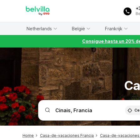
WIZARD MEMBER
+
Be
Netherlands
België
Frankrijk
Consigue hasta un 20% de
Ca
Ce
Home
Casa-de-vacaciones Francia
Casa-de-vacaciones