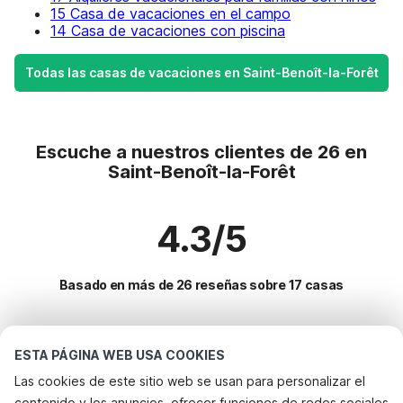
15 Casa de vacaciones en el campo
14 Casa de vacaciones con piscina
Todas las casas de vacaciones en Saint-Benoît-la-Forêt
Escuche a nuestros clientes de 26 en
Saint-Benoît-la-Forêt
4.3/5
Basado en más de 26 reseñas sobre 17 casas
Destinos más populares para vacaciones
ESTA PÁGINA WEB USA COOKIES
Las cookies de este sitio web se usan para personalizar el
Ciudades con los mejores servicios para vacaciones
contenido y los anuncios, ofrecer funciones de redes sociales