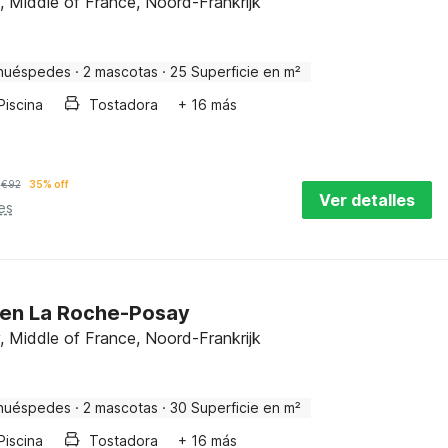
 Middle of France, Noord-Frankrijk
huéspedes
·
2 mascotas
·
25 Superficie en m²
Piscina
Tostadora
+ 16 más
€
92
35% off
Ver detalles
es
 en La Roche-Posay
 Middle of France, Noord-Frankrijk
huéspedes
·
2 mascotas
·
30 Superficie en m²
Piscina
Tostadora
+ 16 más