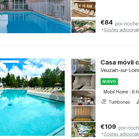
€
84
por noche
+
Costes adicional
Casa móvil c
Veuzain-sur-Loir
NUEVO
Mobil Home
·
6 
Tumbonas
€
109
por noc
+
Costes adicional