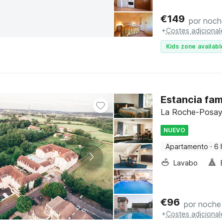
€
149
por noch
+
Costes adicional
Kids zone availabl
Estancia fam
La Roche-Posay,
NUEVO
Apartamento
·
6 
Lavabo
€
96
por noche
+
Costes adicional