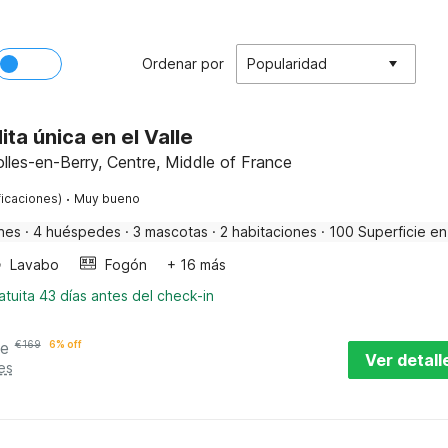
Ordenar por
Popularidad
ita única en el Valle
olles-en-Berry, Centre, Middle of France
·
ficaciones)
Muy bueno
nes
·
4 huéspedes
·
3 mascotas
·
2 habitaciones
·
100 Superficie en
Lavabo
Fogón
+ 16 más
tuita 43 días antes del check-in
he
€
169
6% off
Ver detall
es