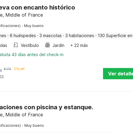
eva con encanto histórico
re, Middle of France
·
ificaciones)
Muy bueno
nes
·
6 huéspedes
·
3 mascotas
·
3 habitaciones
·
130 Superficie en
ndas
Vestíbulo
Jardín
+ 22 más
tuita 43 días antes del check-in
e
€
176
17% off
Ver detall
es
aciones con piscina y estanque.
re, Middle of France
·
ificaciones)
Muy bueno