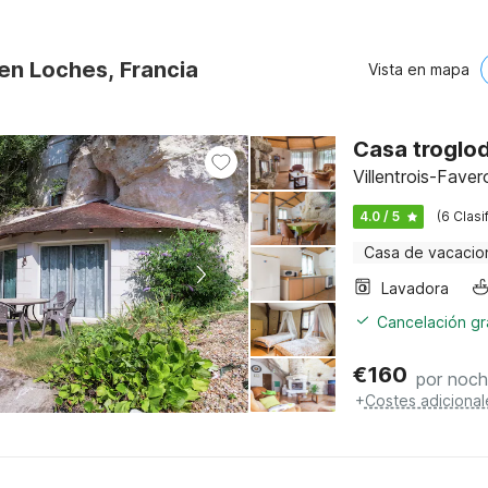
en Loches, Francia
Vista en mapa
Casa troglod
Villentrois-Faver
4.0 / 5
(6 Clasi
Casa de vacacio
Lavadora
Cancelación gra
€
160
por noc
+
Costes adicional