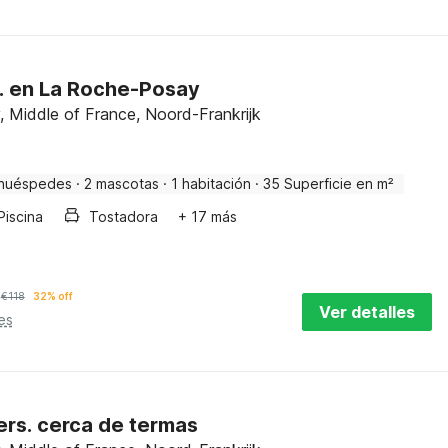
t. en La Roche-Posay
 Middle of France, Noord-Frankrijk
huéspedes
·
2 mascotas
·
1 habitación
·
35 Superficie en m²
Piscina
Tostadora
+ 17 más
€
118
32% off
Ver detalles
es
ers. cerca de termas