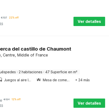
€
107
22% off
Ver detalles
es
erca del castillo de Chaumont
e, Centre, Middle of France
huéspedes
·
2 habitaciones
·
47 Superficie en m²
Juegos al aire libre
Mesa de comedor
+ 24 más
he
€
124
12% off
Ver detalles
es