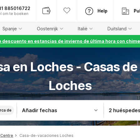
31 885016722
Help
Pu
l om te boeken
Spanje
Oostenrijk
Italië
Duitsland
 descuento en estancias de invierno de última hora con chime
asa en Loches - Casas de
Loches
Añadir fechas
2 huéspede
rca de
 Centre
Casa-de-vacaciones Loches