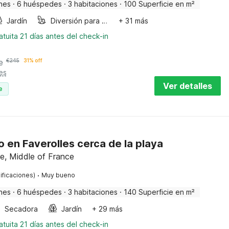
nes
·
6 huéspedes
·
3 habitaciones
·
100 Superficie en m²
Jardín
Diversión para niños
+ 31 más
tuita 21 días antes del check-in
e
€
245
31% off
es
Ver detalles
e
en Faverolles cerca de la playa
re, Middle of France
·
ificaciones)
Muy bueno
nes
·
6 huéspedes
·
3 habitaciones
·
140 Superficie en m²
Secadora
Jardín
+ 29 más
tuita 21 días antes del check-in