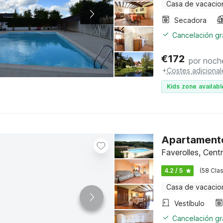
Casa de vacacio
Secadora
Cancelación gra
€
172
por noch
+
Costes adicional
Kids zone availabl
Apartamento 
Faverolles, Cent
4.2 / 5
(58 Clas
Casa de vacacio
Vestíbulo
Cancelación gra