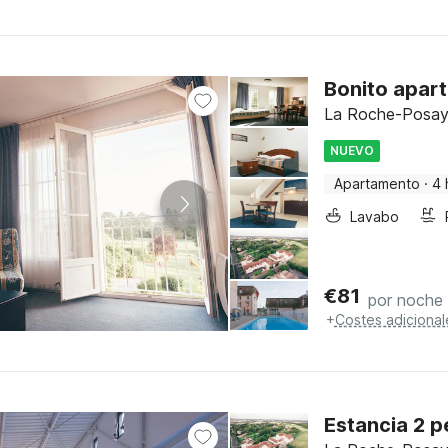
Bonito apar
La Roche-Posay,
NUEVO
Apartamento
·
4 
Lavabo
€
81
por noche
+
Costes adicional
Estancia 2 p