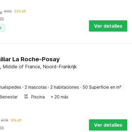
e
€
302
52% off
es
Ver detalles
e
iliar La Roche-Posay
 Middle of France, Noord-Frankrijk
huéspedes
·
2 mascotas
·
2 habitaciones
·
50 Superficie en m²
Bienestar
Piscina
+ 20 más
€
118
19% off
Ver detalles
es