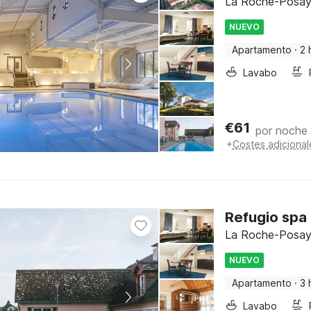
La Roche-Posay,
NUEVO
Apartamento
·
2 
Lavabo
€
61
por noche
+
Costes adicional
Refugio spa
La Roche-Posay,
NUEVO
Apartamento
·
3 
Lavabo