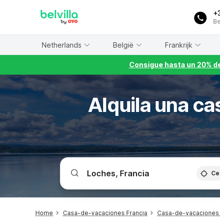
WIZARD MEMBER
+
Be
Netherlands
België
Frankrijk
Consigue hasta un 20% de
Alquila una c
Ce
Home
Casa-de-vacaciones Francia
Casa-de-vacaciones