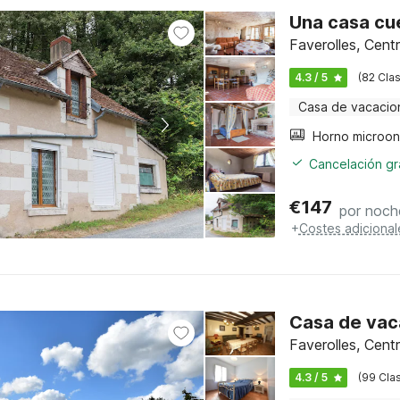
Una casa cu
Faverolles, Cent
4.3 / 5
(82 Clas
Casa de vacacio
Horno microo
Cancelación gra
€
147
por noch
+
Costes adicional
Casa de vac
Faverolles, Cent
4.3 / 5
(99 Clas