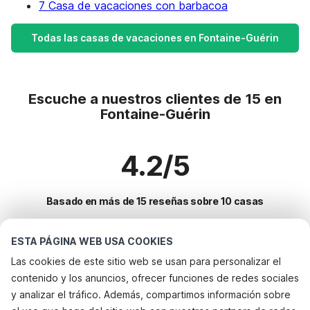
7 Casa de vacaciones con barbacoa
Todas las casas de vacaciones en Fontaine-Guérin
Escuche a nuestros clientes de 15 en
Fontaine-Guérin
4.2/5
Basado en más de 15 reseñas sobre 10 casas
ESTA PÁGINA WEB USA COOKIES
Destinos más populares para vacaciones
Las cookies de este sitio web se usan para personalizar el
contenido y los anuncios, ofrecer funciones de redes sociales
Ciudades con los mejores servicios para vacaciones
y analizar el tráfico. Además, compartimos información sobre
Alquileres vacacionales para familias con niños comps