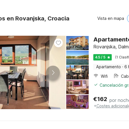
os en Rovanjska, Croacia
Vista en mapa
Apartamento
Rovanjska, Dalm
4.5 / 5
(1 Clasi
Apartamento
·
6 
Wifi
Cancelación gra
€
162
por noch
+
Costes adicional