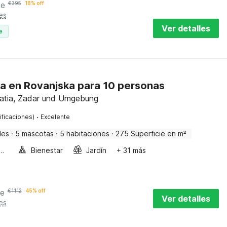
he
€
395
18% off
es
Ver detalles
e
lla en Rovanjska para 10 personas
atia, Zadar und Umgebung
·
ificaciones)
Excelente
des
·
5 mascotas
·
5 habitaciones
·
275 Superficie en m²
a de burbujas
Bienestar
Jardín
+ 31 más
he
€
1112
45% off
Ver detalles
es