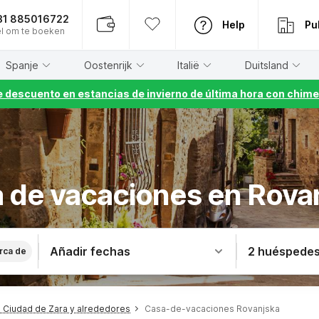
31 885016722
Help
Pu
l om te boeken
Spanje
Oostenrijk
Italië
Duitsland
 descuento en estancias de invierno de última hora con chime
 de vacaciones en Rova
Añadir fechas
2 huéspede
rca de
Ciudad de Zara y alrededores
Casa-de-vacaciones Rovanjska