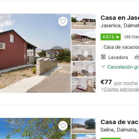
Casa en Jas
Jasenice, Dalma
4.3 / 5
(46 Clas
Casa de vacacio
Lavadora
Cancelación gra
€
77
por noche
+
Costes adicional
Casa de vaca
Seline, Dalmati