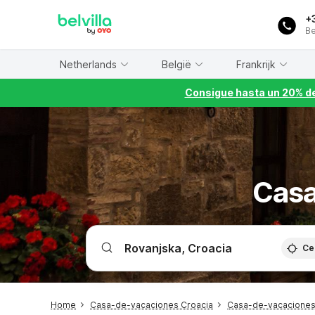
WIZARD MEMBER
+
Be
Netherlands
België
Frankrijk
Consigue hasta un 20% de
Casa
Ce
Home
Casa-de-vacaciones Croacia
Casa-de-vacaciones 