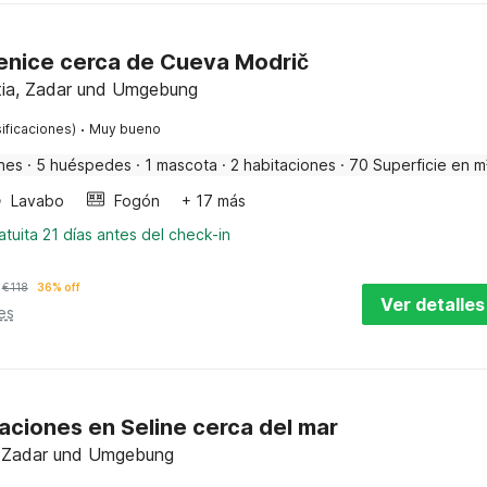
enice cerca de Cueva Modrič
tia, Zadar und Umgebung
·
ificaciones)
Muy bueno
nes
·
5 huéspedes
·
1 mascota
·
2 habitaciones
·
70 Superficie en m
Lavabo
Fogón
+ 17 más
tuita 21 días antes del check-in
€
118
36% off
Ver detalles
es
ciones en Seline cerca del mar
a, Zadar und Umgebung