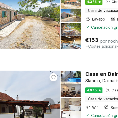
4.3 / 5
(44 Clas
Casa de vacacio
Lavabo
Cancelación gra
€
153
por noch
+
Costes adicional
Casa en Dal
Skradin, Dalmati
4.6 / 5
(35 Clas
Casa de vacacio
Wifi
Somb
Cancelación gra