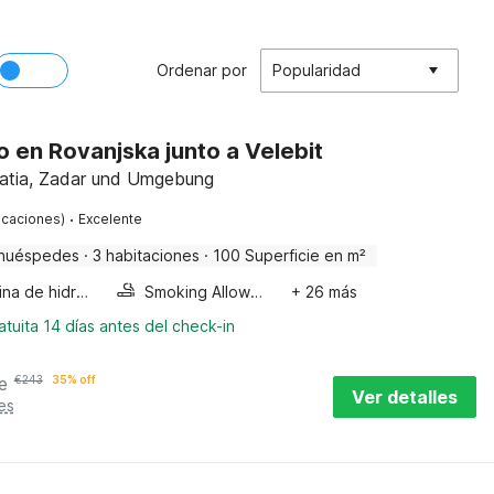
Ordenar por
Popularidad
 en Rovanjska junto a Velebit
atia, Zadar und Umgebung
·
ficaciones)
Excelente
huéspedes
·
3 habitaciones
·
100 Superficie en m²
Cabina de hidromasaje
Smoking Allowed
+ 26 más
tuita 14 días antes del check-in
e
€
243
35% off
Ver detalles
es