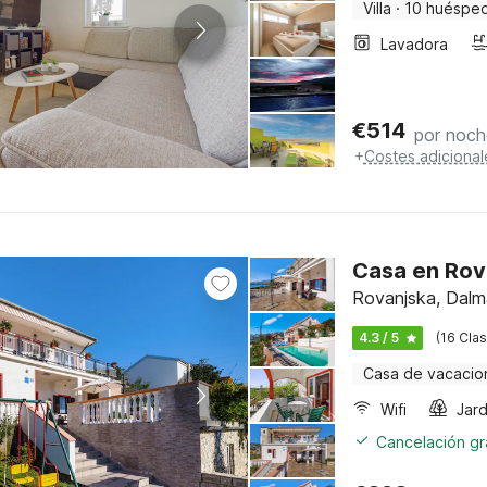
Villa
·
10 huéspe
Lavadora
€
514
por noch
+
Costes adicional
Casa en Rova
Rovanjska, Dalm
4.3 / 5
(16 Clas
Casa de vacacio
Wifi
Jard
Cancelación gra