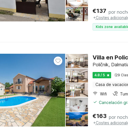
€
137
por noch
+
Costes adicional
Kids zone availabl
Villa en Poli
Poličnik, Dalma
4.8 / 5
(29 Clas
Casa de vacacio
Wifi
Tum
Cancelación gra
€
163
por noch
+
Costes adicional