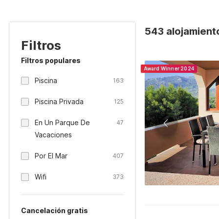
543 alojamient
Filtros
Filtros populares
Award Winner 2024
Piscina
163
Piscina Privada
125
En Un Parque De
47
Vacaciones
Por El Mar
407
Wifi
373
Cancelación gratis