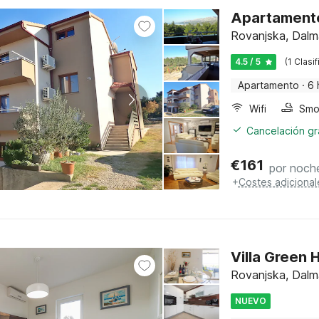
Apartamento
Rovanjska, Dalm
4.5 / 5
(1 Clasi
Apartamento
·
6 
Wifi
Cancelación gra
€
161
por noch
+
Costes adicional
Villa Green 
Rovanjska, Dalm
NUEVO