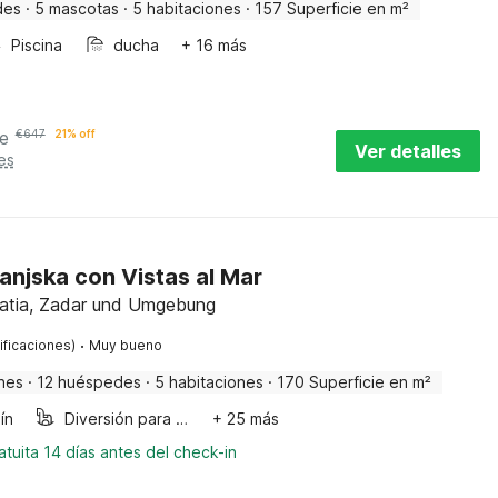
des
·
5 mascotas
·
5 habitaciones
·
157 Superficie en m²
Piscina
ducha
+ 16 más
e
€
647
21% off
Ver detalles
es
njska con Vistas al Mar
atia, Zadar und Umgebung
·
ificaciones)
Muy bueno
nes
·
12 huéspedes
·
5 habitaciones
·
170 Superficie en m²
ín
Diversión para niños
+ 25 más
tuita 14 días antes del check-in