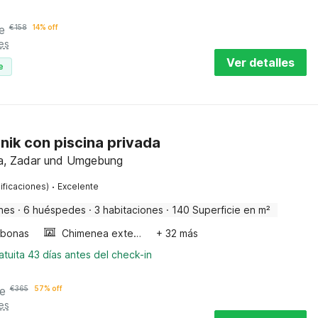
e
€
158
14% off
es
Ver detalles
e
cnik con piscina privada
tia, Zadar und Umgebung
·
ificaciones)
Excelente
nes
·
6 huéspedes
·
3 habitaciones
·
140 Superficie en m²
bonas
Chimenea exterior
+ 32 más
tuita 43 días antes del check-in
e
€
365
57% off
es