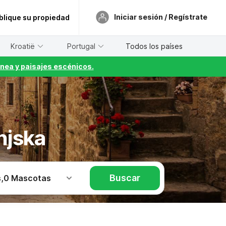
Iniciar sesión / Regístrate
blique su propiedad
Kroatië
Portugal
Todos los países
nea y paisajes escénicos.
njska
Buscar
s
,
0 Mascotas