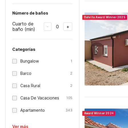
Número de baños
Belvilla Award Winner 2025
Cuarto de
0
-
+
baño (min)
Categorías
Bungalow
1
Barco
2
Casa Rural
2
Casa De Vacaciones
105
Apartamento
343
Award Winner 2024
Ver más