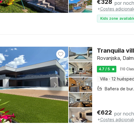
€
328
por noc
+
Costes adicional
Kids zone availabl
Tranquila vi
Rovanjska, Dalm
4.7 / 5
(10 Clas
Villa
·
12 huéspe
Bañer
€
622
por noc
+
Costes adicional