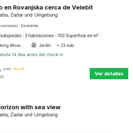
 en Rovanjska cerca de Velebit
atia, Zadar und Umgebung
·
ficaciones)
Excelente
huéspedes
·
3 habitaciones
·
100 Superficie en m²
Smoking Allowed
Jardín
+ 23 más
tuita 14 días antes del check-in
e
€
189
15% off
Ver detalles
es
Horizon with sea view
atia, Zadar und Umgebung