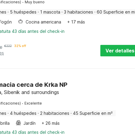
·
ificaciones)
Muy bueno
nes
·
5 huéspedes
·
1 mascota
·
3 habitaciones
·
60 Superficie en m
Fogón
Cocina americana
+ 17 más
tuita 43 días antes del check-in
e
€
222
32% off
Ver detalles
es
macia cerca de Krka NP
a, Sibenik and surroundings
·
ificaciones)
Excelente
nes
·
4 huéspedes
·
2 habitaciones
·
45 Superficie en m²
rilla
Jardín
+ 26 más
tuita 43 días antes del check-in