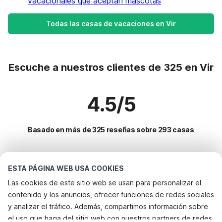
vacacionales que aceptan mascotas
Todas las casas de vacaciones en Vir
Escuche a nuestros clientes de 325 en Vir
4.5/5
Basado en más de 325 reseñas sobre 293 casas
Destinos más populares para vacaciones
ESTA PÁGINA WEB USA COOKIES
Las cookies de este sitio web se usan para personalizar el
Ciudades con los mejores servicios para vacaciones
contenido y los anuncios, ofrecer funciones de redes sociales
Apartamentos de vacaciones maranovici
y analizar el tráfico. Además, compartimos información sobre
Servicios populares para vacaciones en Vir
el uso que haga del sitio web con nuestros partners de redes
Apartamentos de vacaciones zaton