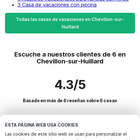
3 Casa de vacaciones con piscina
Todas las casas de vacaciones en Chevillon-sur-
Huillard
Escuche a nuestros clientes de 6 en
Chevillon-sur-Huillard
4.3/5
Basado en más de 6 reseñas sobre 6 casas
Destinos más populares para vacaciones
ESTA PÁGINA WEB USA COOKIES
Las cookies de este sitio web se usan para personalizar el
Ciudades con los mejores servicios para vacaciones