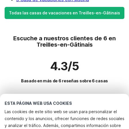
Todas las casas de vacaciones en Treilles-en-Gâtinais
Escuche a nuestros clientes de 6 en
Treilles-en-Gâtinais
4.3/5
Basado en más de 6 reseñas sobre 6 casas
Destinos más populares para vacaciones
ESTA PÁGINA WEB USA COOKIES
Las cookies de este sitio web se usan para personalizar el
Ciudades con los mejores servicios para vacaciones
contenido y los anuncios, ofrecer funciones de redes sociales
Alquileres vacacionales para familias con niños comps
y analizar el tráfico. Además, compartimos información sobre
Servicios populares para vacaciones en Treilles-en-