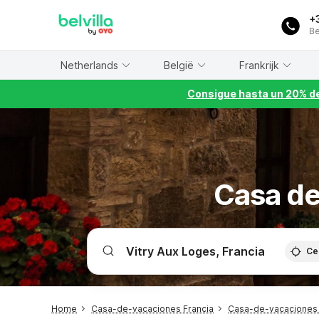
WIZARD MEMBER
+
Be
Netherlands
België
Frankrijk
Consigue hasta un 20% de
Casa de
Ce
Home
Casa-de-vacaciones Francia
Casa-de-vacaciones