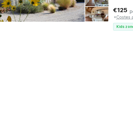
€
125
p
+
Costes 
Kids zon