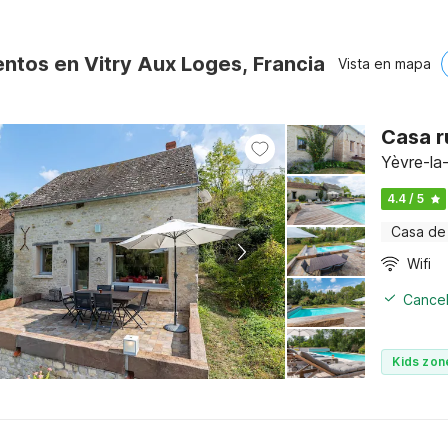
entos en Vitry Aux Loges, Francia
Vista en mapa
Casa r
Yèvre-la-
4.4 / 5
Casa de
Wifi
Cancel
Kids zon