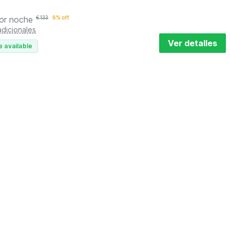
or noche
€
133
6% off
adicionales
Ver detalles
e available