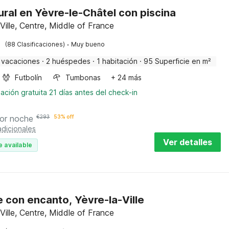
ural en Yèvre-le-Châtel con piscina
Ville, Centre, Middle of France
·
(88 Clasificaciones)
Muy bueno
 vacaciones
·
2 huéspedes
·
1 habitación
·
95 Superficie en m²
Futbolín
Tumbonas
+ 24 más
ación gratuita 21 días antes del check-in
or noche
€
293
53% off
adicionales
Ver detalles
e available
 con encanto, Yèvre-la-Ville
Ville, Centre, Middle of France