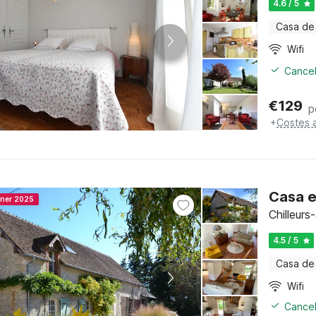
4.6 / 5
Casa de
Wifi
Cancel
€
129
p
+
Costes 
Casa e
nner 2025
Chilleurs
4.5 / 5
Casa de
Wifi
Cancel