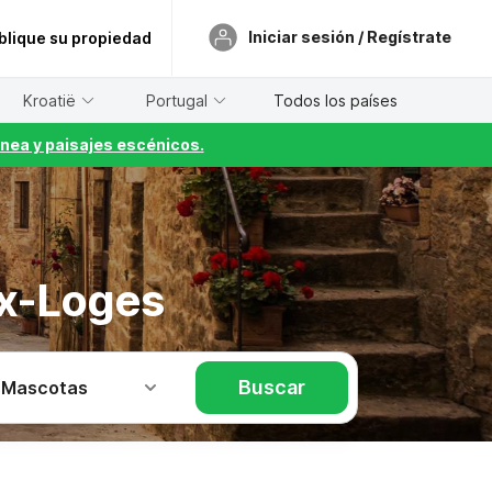
Iniciar sesión / Regístrate
blique su propiedad
Kroatië
Portugal
Todos los países
nea y paisajes escénicos.
ux-Loges
Buscar
 Mascotas