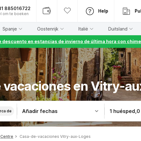
31 885016722
Help
Pu
l om te boeken
Spanje
Oostenrijk
Italië
Duitsland
 descuento en estancias de invierno de última hora con chime
 vacaciones en Vitry-a
Añadir fechas
1 huésped
,
0
rca de
 Centre
Casa-de-vacaciones Vitry-aux-Loges