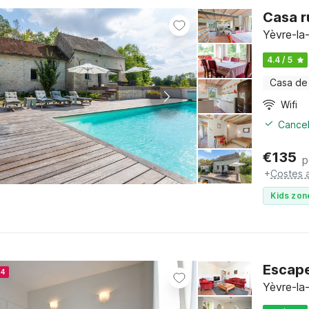
Casa r
Yèvre-la-
4.4 / 5
Casa de
Wifi
Cancel
€
135
p
+
Costes 
Kids zon
Escape
24
Yèvre-la-