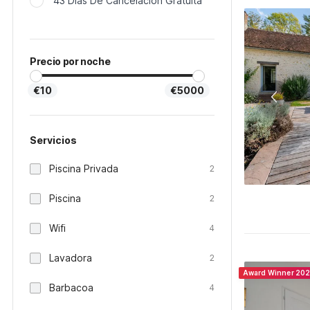
43 Días De Cancelación Gratuita
Precio por noche
€10
€5000
Servicios
Piscina Privada
2
Piscina
2
Wifi
4
Lavadora
2
Award Winner 20
Barbacoa
4