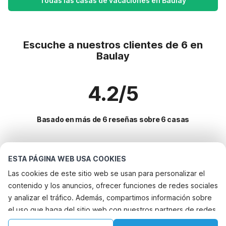
Todas las casas de vacaciones en Baulay
Escuche a nuestros clientes de 6 en
Baulay
4.2/5
Basado en más de 6 reseñas sobre 6 casas
Destinos más populares para vacaciones
ESTA PÁGINA WEB USA COOKIES
Las cookies de este sitio web se usan para personalizar el
Ciudades con los mejores servicios para vacaciones
contenido y los anuncios, ofrecer funciones de redes sociales
Casa de vacaciones con barbacoa les-hautes-rivieres
y analizar el tráfico. Además, compartimos información sobre
Servicios populares para vacaciones en Baulay
el uso que haga del sitio web con nuestros partners de redes
Casa de vacaciones con barbacoa tournavaux
Casa de vacaciones en el campo
Ciudades populares para vacaciones en Champana-
sociales, publicidad y análisis web, quienes pueden
Casa de vacaciones con jardín tournavaux