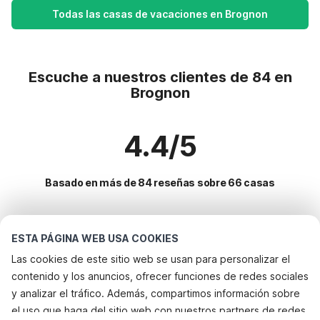
Todas las casas de vacaciones en Brognon
Escuche a nuestros clientes de 84 en
Brognon
4.4/5
Basado en más de 84 reseñas sobre 66 casas
Destinos más populares para vacaciones
ESTA PÁGINA WEB USA COOKIES
Las cookies de este sitio web se usan para personalizar el
Ciudades con los mejores servicios para vacaciones
contenido y los anuncios, ofrecer funciones de redes sociales
Casa de vacaciones con barbacoa les-hautes-rivieres
y analizar el tráfico. Además, compartimos información sobre
Servicios populares para vacaciones en Brognon
el uso que haga del sitio web con nuestros partners de redes
Casa de vacaciones con barbacoa tournavaux