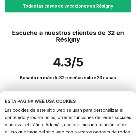
Todas las casas de vacaciones en Résigny
Escuche a nuestros clientes de 32 en
Résigny
4.3/5
Basado en más de 32 reseñas sobre 23 casas
Destinos más populares para vacaciones
ESTA PÁGINA WEB USA COOKIES
Las cookies de este sitio web se usan para personalizar el
Ciudades con los mejores servicios para vacaciones
contenido y los anuncios, ofrecer funciones de redes sociales
Casa de vacaciones con barbacoa les-hautes-rivieres
y analizar el tráfico. Además, compartimos información sobre
Servicios populares para vacaciones en Resigny
el uso que haga del sitio web con nuestros partners de redes
Casa de vacaciones con barbacoa tournavaux