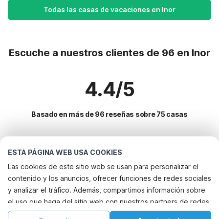
Todas las casas de vacaciones en Inor
Escuche a nuestros clientes de 96 en Inor
4.4/5
Basado en más de 96 reseñas sobre 75 casas
Destinos más populares para vacaciones
ESTA PÁGINA WEB USA COOKIES
Las cookies de este sitio web se usan para personalizar el
Ciudades con los mejores servicios para vacaciones
contenido y los anuncios, ofrecer funciones de redes sociales
Casa de vacaciones con barbacoa les-hautes-rivieres
y analizar el tráfico. Además, compartimos información sobre
Servicios populares para vacaciones en Inor
el uso que haga del sitio web con nuestros partners de redes
Casa de vacaciones con barbacoa tournavaux
Casa de vacaciones con barbacoa
Ciudades populares para vacaciones en Champana-
sociales, publicidad y análisis web, quienes pueden
Casa de vacaciones con jardín tournavaux