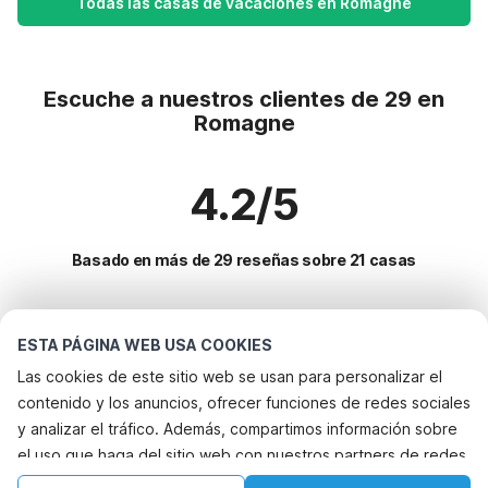
Todas las casas de vacaciones en Romagne
Escuche a nuestros clientes de 29 en
Romagne
4.2/5
Basado en más de 29 reseñas sobre 21 casas
Destinos más populares para vacaciones
ESTA PÁGINA WEB USA COOKIES
Las cookies de este sitio web se usan para personalizar el
Ciudades con los mejores servicios para vacaciones
contenido y los anuncios, ofrecer funciones de redes sociales
Casa de vacaciones con barbacoa les-hautes-rivieres
y analizar el tráfico. Además, compartimos información sobre
Servicios populares para vacaciones en Romagne
el uso que haga del sitio web con nuestros partners de redes
Casa de vacaciones con barbacoa tournavaux
Vacaciones con perro - Alquileres vacacionales que aceptan
Ciudades populares para vacaciones en Champana-
sociales, publicidad y análisis web, quienes pueden
Casa de vacaciones con jardín tournavaux