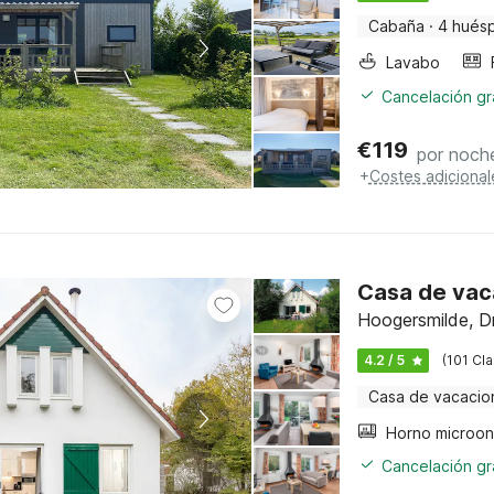
Cabaña
·
4 hués
Lavabo
Cancelación gra
€
119
por noch
+
Costes adicional
Casa de vac
Hoogersmilde, D
4.2 / 5
(101 Cla
Casa de vacacio
Horno microo
Cancelación gra