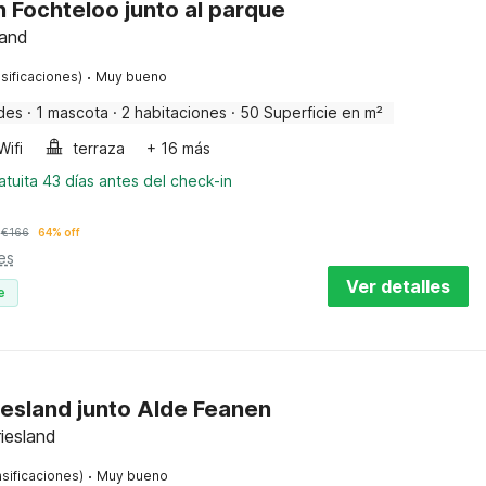
n Fochteloo junto al parque
land
·
sificaciones)
Muy bueno
des
·
1 mascota
·
2 habitaciones
·
50 Superficie en m²
Wifi
terraza
+ 16 más
tuita 43 días antes del check-in
€
166
64% off
es
Ver detalles
e
iesland junto Alde Feanen
iesland
·
sificaciones)
Muy bueno