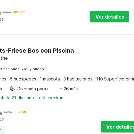
e
€
219
48% off
Ver detalles
es
nts-Friese Bos con Piscina
nthe
·
ificaciones)
Muy bueno
nes
·
6 huéspedes
·
1 mascota
·
3 habitaciones
·
110 Superficie en 
ín
Diversión para niños
+ 26 más
tuita 21 días antes del check-in
e
€
246
50% off
es
Ver detalle
e