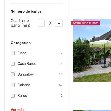
Número de baños
Cuarto de
0
-
+
Award Winner 2024
baño (min)
Categorías
Finca
7
Casa Barco
4
Bungalow
18
Cabaña
57
Barco
2
Ver más