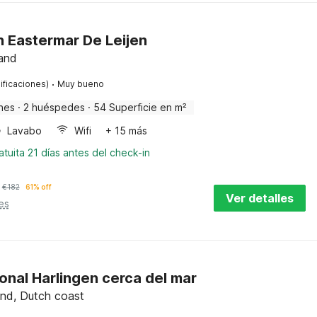
n Eastermar De Leijen
land
·
ificaciones)
Muy bueno
nes
·
2 huéspedes
·
54 Superficie en m²
Lavabo
Wifi
+ 15 más
tuita 21 días antes del check-in
€
182
61% off
Ver detalles
es
nal Harlingen cerca del mar
land, Dutch coast