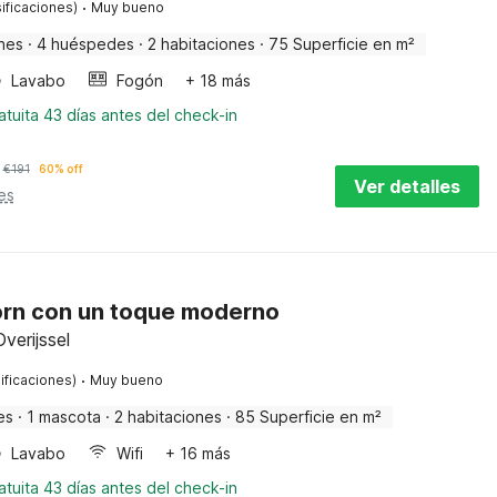
·
ificaciones)
Muy bueno
nes
·
4 huéspedes
·
2 habitaciones
·
75 Superficie en m²
Lavabo
Fogón
+ 18 más
tuita 43 días antes del check-in
€
191
60% off
Ver detalles
es
oorn con un toque moderno
verijssel
·
ificaciones)
Muy bueno
es
·
1 mascota
·
2 habitaciones
·
85 Superficie en m²
Lavabo
Wifi
+ 16 más
tuita 43 días antes del check-in