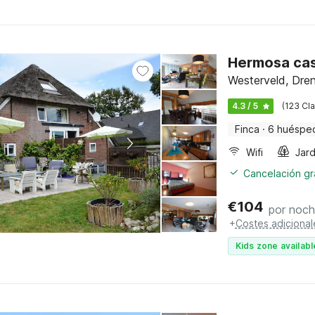
Hermosa cas
Westerveld, Dre
4.3 / 5
(123 Cla
Finca
·
6 huéspe
Wifi
Jard
Cancelación gra
€
104
por noc
+
Costes adicional
Kids zone availabl