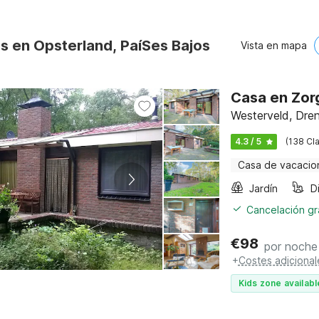
os en Opsterland, PaíSes Bajos
Vista en mapa
Casa en Zor
Westerveld, Dre
4.3 / 5
(138 Cla
Casa de vacacio
Jardín
Cancelación gra
€
98
por noche
+
Costes adicional
Kids zone availabl