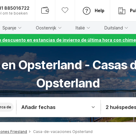
31 885016722
Help
Pu
l om te boeken
Spanje
Oostenrijk
Italië
Duitsland
 descuento en estancias de invierno de última hora con chime
a en Opsterland - Casas 
Opsterland
Añadir fechas
2 huéspede
rca de
ones Friesland
Casa-de-vacaciones Opsterland