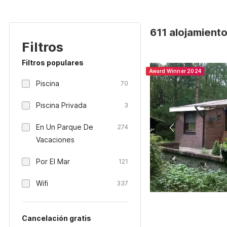
611 alojamient
Filtros
Filtros populares
Award Winner 2024
Piscina
70
Piscina Privada
3
En Un Parque De
274
Vacaciones
Por El Mar
121
Wifi
337
Cancelación gratis