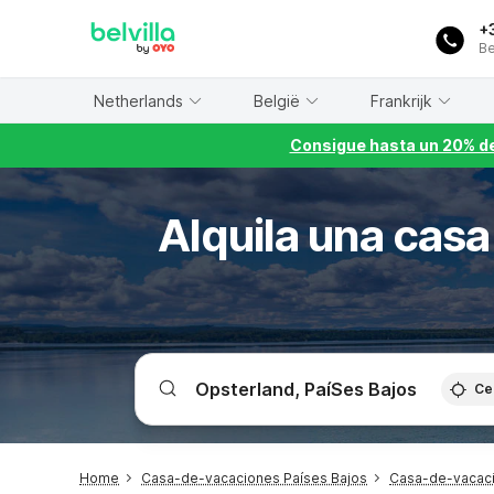
WIZARD MEMBER
+
Be
Netherlands
België
Frankrijk
Consigue hasta un 20% de
Alquila una cas
Ce
Home
Casa-de-vacaciones Países Bajos
Casa-de-vacaci