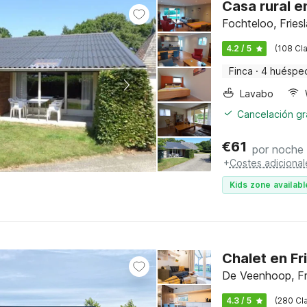
Casa rural e
Fochteloo, Fries
4.2 / 5
(108 Cla
Finca
·
4 huéspe
Lavabo
Cancelación gra
€
61
por noche
+
Costes adicional
Kids zone availabl
Chalet en Fr
De Veenhoop, Fr
4.3 / 5
(280 Cla