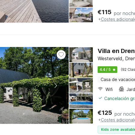
€
115
por noch
+
Costes adicional
Villa en Dre
Westerveld, Dre
4.4 / 5
(92 Clas
Casa de vacacio
Wifi
Jard
Cancelación gra
€
125
por noch
+
Costes adicional
Kids zone availabl