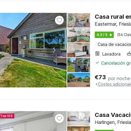
Casa rural e
Eastermar, Fries
4.3 / 5
(54 Clas
Casa de vacacio
Lavadora
Cancelación gra
€
73
por noche
+
Costes adicional
Casa Vacacio
 Top 100
Harlingen, Fries