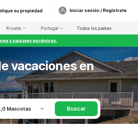
Iniciar sesión / Regístrate
blique su propiedad
Kroatië
Portugal
Todos los países
nea y paisajes escénicos.
de vacaciones en
Buscar
s
,
0 Mascotas