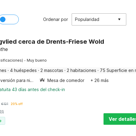
Ordenar por
Popularidad
gvlied cerca de Drents-Friese Wold
nthe
·
sificaciones)
Muy bueno
nes
·
4 huéspedes
·
2 mascotas
·
2 habitaciones
·
75 Superficie en 
Diversión para niños
Mesa de comedor
+ 26 más
tuita 43 días antes del check-in
€
121
20% off
es
Ver detalle
e