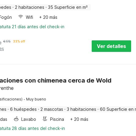
pedes
·
2 habitaciones
·
35 Superficie en m²
Fogón
Wifi
+ 20 más
tuita 21 días antes del check-in
e
€
175
33% off
Ver detalles
es
aciones con chimenea cerca de Wold
renthe
·
sificaciones)
Muy bueno
nes
·
6 huéspedes
·
2 mascotas
·
3 habitaciones
·
60 Superficie en 
ndas
Lavabo
Piscina
+ 20 más
tuita 28 días antes del check-in