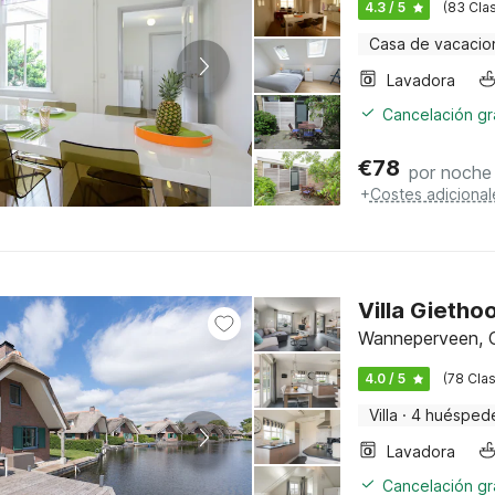
4.3 / 5
(83 Clas
Casa de vacacio
Lavadora
Cancelación gra
€
78
por noche
+
Costes adicional
Villa Gieth
Wanneperveen, O
4.0 / 5
(78 Clas
Villa
·
4 huésped
Lavadora
Cancelación gra