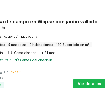
a de campo en Wapse con jardín vallado
nthe
·
sificaciones)
Muy bueno
des
·
5 mascotas
·
2 habitaciones
·
110 Superficie en m²
ín
Cama elástica
+ 31 más
tuita 43 días antes del check-in
he
€
171
40% off
es
Ver detalles
e