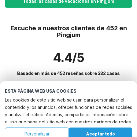
Todas las casas de vacaciones en Pingjum
Escuche a nuestros clientes de 452 en
Pingjum
4.4/5
Basado en más de 452 reseñas sobre 332 casas
ESTA PÁGINA WEB USA COOKIES
Destinos más populares para vacaciones
Las cookies de este sitio web se usan para personalizar el
contenido y los anuncios, ofrecer funciones de redes sociales
Ciudades con los mejores servicios para vacaciones
y analizar el tráfico. Además, compartimos información sobre
Vacaciones con perro - Alquileres vacacionales que aceptan
el uso que haga del sitio web con nuestros partners de redes
Servicios populares para vacaciones en Pingjum
mascotas warns
sociales, publicidad y análisis web, quienes pueden
Vacaciones con perro - Alquileres vacacionales que aceptan
Vacaciones con perro - Alquileres vacacionales que aceptan
Personalizar
Aceptar todo
Ciudades populares para vacaciones en Friesland
combinarla con otra información que les haya proporcionado