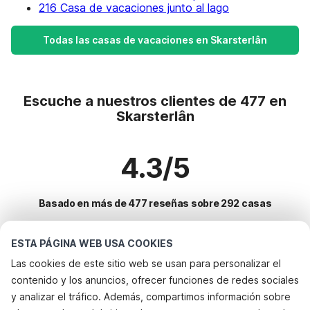
216 Casa de vacaciones junto al lago
Todas las casas de vacaciones en Skarsterlân
Escuche a nuestros clientes de 477 en
Skarsterlân
4.3/5
Basado en más de 477 reseñas sobre 292 casas
ESTA PÁGINA WEB USA COOKIES
Destinos más populares para vacaciones
Las cookies de este sitio web se usan para personalizar el
contenido y los anuncios, ofrecer funciones de redes sociales
Ciudades con los mejores servicios para vacaciones
y analizar el tráfico. Además, compartimos información sobre
Vacaciones con perro - Alquileres vacacionales que aceptan