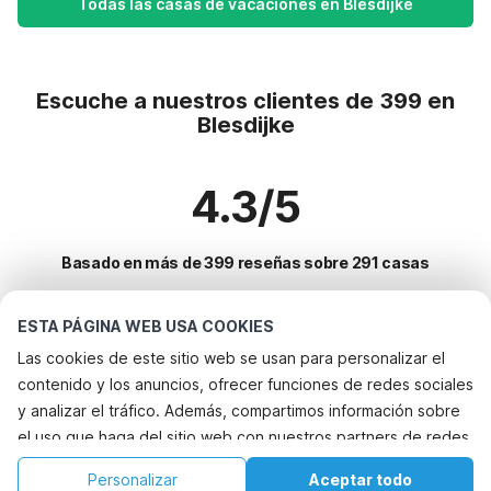
Todas las casas de vacaciones en Blesdijke
Escuche a nuestros clientes de 399 en
Blesdijke
4.3/5
Basado en más de 399 reseñas sobre 291 casas
ESTA PÁGINA WEB USA COOKIES
Destinos más populares para vacaciones
Las cookies de este sitio web se usan para personalizar el
contenido y los anuncios, ofrecer funciones de redes sociales
Ciudades con los mejores servicios para vacaciones
y analizar el tráfico. Además, compartimos información sobre
Vacaciones con perro - Alquileres vacacionales que aceptan
el uso que haga del sitio web con nuestros partners de redes
Servicios populares para vacaciones en Blesdijke
mascotas warns
sociales, publicidad y análisis web, quienes pueden
Vacaciones con perro - Alquileres vacacionales que aceptan
Casa de vacaciones con jardín
Personalizar
Aceptar todo
Ciudades populares para vacaciones en Friesland
combinarla con otra información que les haya proporcionado