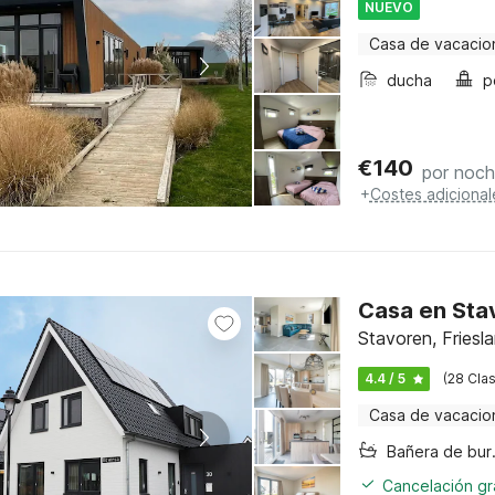
NUEVO
Casa de vacacio
ducha
p
€
140
por noc
+
Costes adicional
Casa en Sta
Stavoren, Friesl
4.4 / 5
(28 Clas
Casa de vacacio
Bañer
Cancelación gra