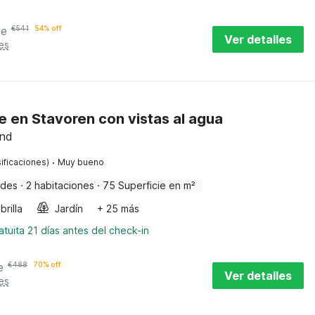
he
€
541
54% off
Ver detalles
es
e en Stavoren con vistas al agua
and
·
ificaciones)
Muy bueno
edes
·
2 habitaciones
·
75 Superficie en m²
rilla
Jardín
+ 25 más
tuita 21 días antes del check-in
e
€
488
70% off
Ver detalles
es