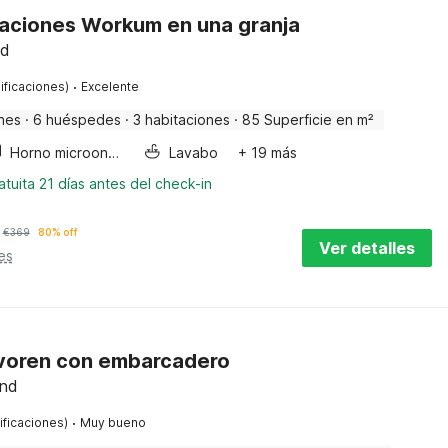
aciones Workum en una granja
nd
·
ificaciones)
Excelente
nes
·
6 huéspedes
·
3 habitaciones
·
85 Superficie en m²
Horno microondas
Lavabo
+ 19 más
tuita 21 días antes del check-in
€
369
80% off
Ver detalles
es
voren con embarcadero
and
·
ificaciones)
Muy bueno