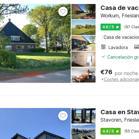
Casa de vac
Workum, Friesla
4.6 / 5
(97 Clas
Casa de vacacio
Lavadora
Cancelación gra
€
76
por noche
+
Costes adicional
Casa en Sta
Stavoren, Friesl
4.4 / 5
(55 Clas