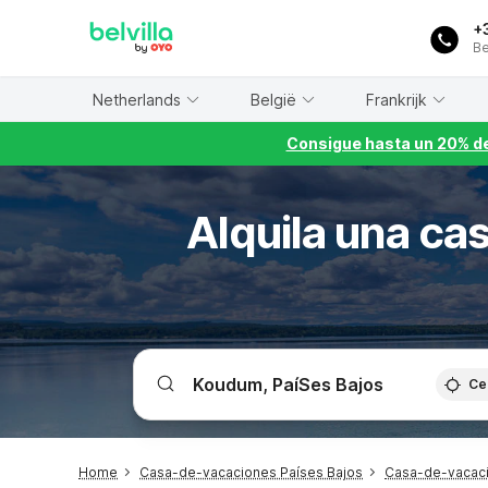
WIZARD MEMBER
+
Be
Netherlands
België
Frankrijk
Consigue hasta un 20% de
Alquila una ca
Ce
Home
Casa-de-vacaciones Países Bajos
Casa-de-vacaci