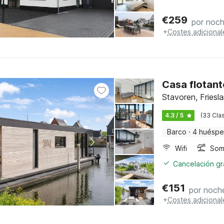
€
259
por noc
+
Costes adicional
Casa flotant
Stavoren, Friesl
4.3 / 5
(33 Clas
Barco
·
4 huésp
Wifi
Somb
Cancelación gra
€
151
por noch
+
Costes adicional