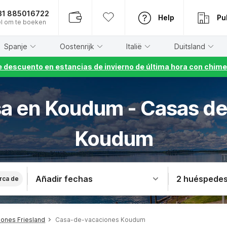
31 885016722
Help
Pu
l om te boeken
Spanje
Oostenrijk
Italië
Duitsland
 descuento en estancias de invierno de última hora con chime
sa en Koudum - Casas d
Koudum
Añadir fechas
2 huéspede
rca de
ones Friesland
Casa-de-vacaciones Koudum