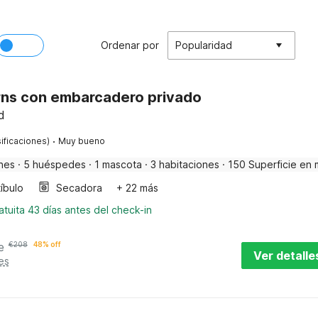
Ordenar por
Popularidad
ns con embarcadero privado
d
·
ificaciones)
Muy bueno
nes
·
5 huéspedes
·
1 mascota
·
3 habitaciones
·
150 Superficie en 
íbulo
Secadora
+ 22 más
tuita 43 días antes del check-in
e
€
208
48% off
Ver detalle
es