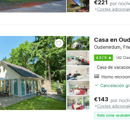
€
221
por noch
+
Costes adicional
Casa en Oud
Oudemirdum, Fri
4.3 / 5
(42 Clas
Casa de vacacio
Horno microo
Cancelación gra
€
143
por noch
+
Costes adicional
Kids zone availabl