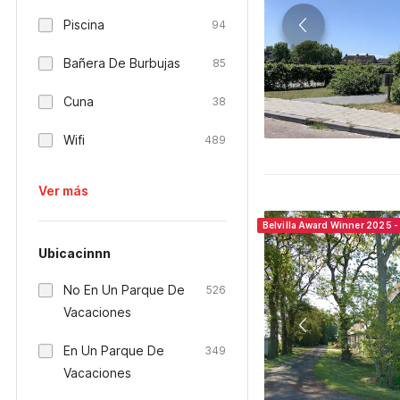
Piscina
94
Bañera De Burbujas
85
Cuna
38
Wifi
489
Ver más
Belvilla Award Winner 2025 -
Ubicacinnn
No En Un Parque De
526
Vacaciones
En Un Parque De
349
Vacaciones