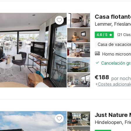
Casa flotant
Lemmer, Frieslan
4.6 / 5
(21 Clas
Casa de vacacio
Cancelación gra
€
188
por noch
+
Costes adicional
Just Nature
Hindeloopen, Fri