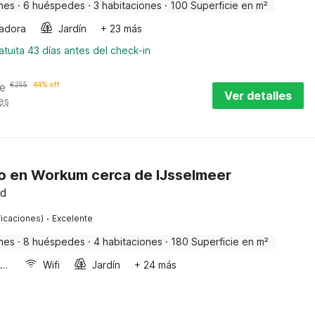
nes
·
6 huéspedes
·
3 habitaciones
·
100 Superficie en m²
adora
Jardín
+ 23 más
tuita 43 días antes del check-in
e
€
255
44% off
Ver detalles
es
 en Workum cerca de IJsselmeer
nd
·
ficaciones)
Excelente
nes
·
8 huéspedes
·
4 habitaciones
·
180 Superficie en m²
Horno microondas
Wifi
Jardín
+ 24 más