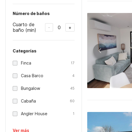
Número de baños
Cuarto de
0
-
+
baño (min)
Categorías
Finca
17
Casa Barco
4
Bungalow
45
Cabaña
60
Angler House
1
Ver más