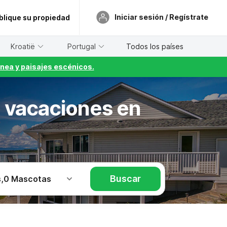
Iniciar sesión / Regístrate
blique su propiedad
Kroatië
Portugal
Todos los países
nea y paisajes escénicos.
e vacaciones en
Buscar
s
,
0 Mascotas