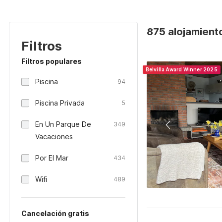
875 alojamient
Filtros
Filtros populares
Belvilla Award Winner 2025
Piscina
94
Piscina Privada
5
En Un Parque De
349
Vacaciones
Por El Mar
434
Wifi
489
Cancelación gratis