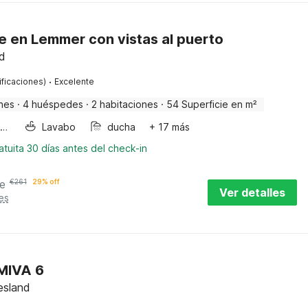
e en Lemmer con vistas al puerto
d
·
ificaciones)
Excelente
nes
·
4 huéspedes
·
2 habitaciones
·
54 Superficie en m²
Horno microondas
Lavabo
ducha
+ 17 más
tuita 30 días antes del check-in
e
€
261
29% off
Ver detalles
es
 MIVA 6
esland