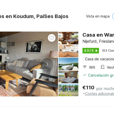
os en Koudum, PaíSes Bajos
Vista en mapa
Casa en War
Nijefurd, Frieslan
4.3 / 5
(63 Clas
Casa de vacacio
Wifi
Vest
Cancelación gra
€
110
por noch
+
Costes adicional