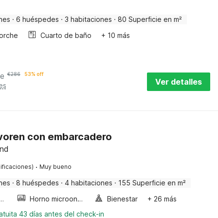
nes
·
6 huéspedes
·
3 habitaciones
·
80 Superficie en m²
orche
Cuarto de baño
+ 10 más
he
€
286
53% off
Ver detalles
es
voren con embarcadero
and
·
ificaciones)
Muy bueno
nes
·
8 huéspedes
·
4 habitaciones
·
155 Superficie en m²
a de burbujas
Horno microondas
Bienestar
+ 26 más
tuita 43 días antes del check-in