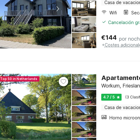
Casa de vacacio
Wifi
Sec
Cancelación gra
€
144
por noch
+
Costes adicional
Apartamento
 Top 50 in Netherlands
Workum, Friesla
4.7 / 5
(3 Clasi
Casa de vacacio