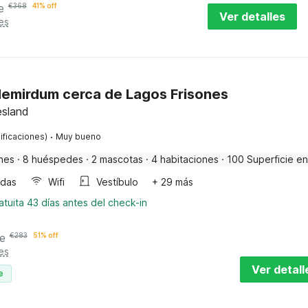
e
€
368
41% off
Ver detalles
es
emirdum cerca de Lagos Frisones
esland
·
ificaciones)
Muy bueno
nes
·
8 huéspedes
·
2 mascotas
·
4 habitaciones
·
100 Superficie en
ndas
Wifi
Vestíbulo
+ 29 más
tuita 43 días antes del check-in
e
€
283
51% off
es
Ver detall
e