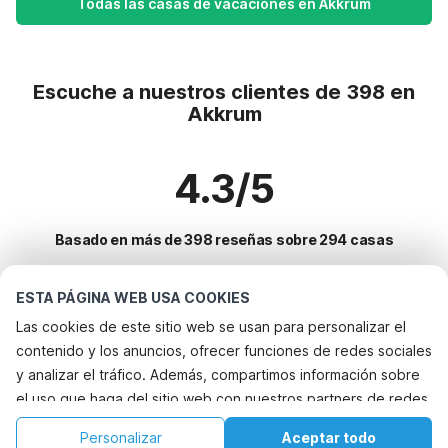
Todas las casas de vacaciones en Akkrum
Escuche a nuestros clientes de 398 en
Akkrum
4.3/5
Basado en más de 398 reseñas sobre 294 casas
ESTA PÁGINA WEB USA COOKIES
Destinos más populares para vacaciones
Las cookies de este sitio web se usan para personalizar el
contenido y los anuncios, ofrecer funciones de redes sociales
Ciudades con los mejores servicios para vacaciones
y analizar el tráfico. Además, compartimos información sobre
Vacaciones con perro - Alquileres vacacionales que aceptan
el uso que haga del sitio web con nuestros partners de redes
Servicios populares para vacaciones en Akkrum
mascotas warns
sociales, publicidad y análisis web, quienes pueden
Vacaciones con perro - Alquileres vacacionales que aceptan
Casa de vacaciones en parque de atracciones
Personalizar
Aceptar todo
Ciudades populares para vacaciones en Friesland
combinarla con otra información que les haya proporcionado