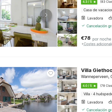
4.3 / 5
(83 Clas
Casa de vacacio
Lavadora
Cancelación gra
€
78
por noche
+
Costes adicional
Villa Gieth
Wanneperveen, O
4.0 / 5
(78 Clas
Villa
·
4 huésped
Lavadora
Cancelación gra