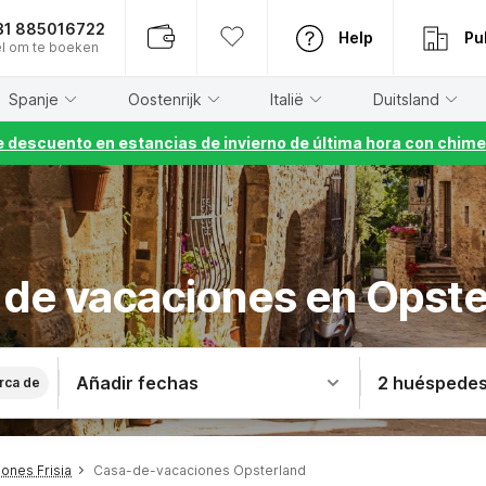
31 885016722
Help
Pu
l om te boeken
Spanje
Oostenrijk
Italië
Duitsland
 descuento en estancias de invierno de última hora con chime
 de vacaciones en Opste
Añadir fechas
2 huéspede
rca de
ones Frisia
Casa-de-vacaciones Opsterland