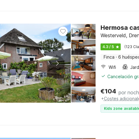
Hermosa cas
Westerveld, Dre
4.3 / 5
(123 Cla
Finca
·
6 huéspe
Wifi
Jard
Cancelación gra
€
104
por noc
+
Costes adicional
Kids zone availabl