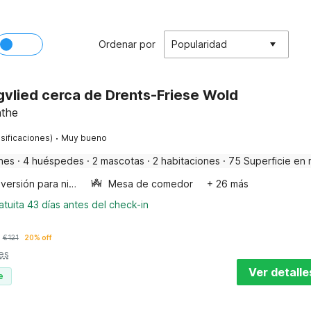
Ordenar por
Popularidad
gvlied cerca de Drents-Friese Wold
nthe
·
sificaciones)
Muy bueno
nes
·
4 huéspedes
·
2 mascotas
·
2 habitaciones
·
75 Superficie en 
Diversión para niños
Mesa de comedor
+ 26 más
tuita 43 días antes del check-in
€
121
20% off
es
Ver detalle
e