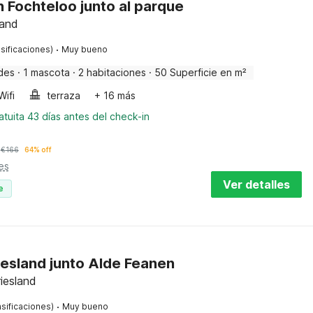
n Fochteloo junto al parque
land
·
sificaciones)
Muy bueno
des
·
1 mascota
·
2 habitaciones
·
50 Superficie en m²
Wifi
terraza
+ 16 más
tuita 43 días antes del check-in
€
166
64% off
es
Ver detalles
e
iesland junto Alde Feanen
iesland
·
sificaciones)
Muy bueno