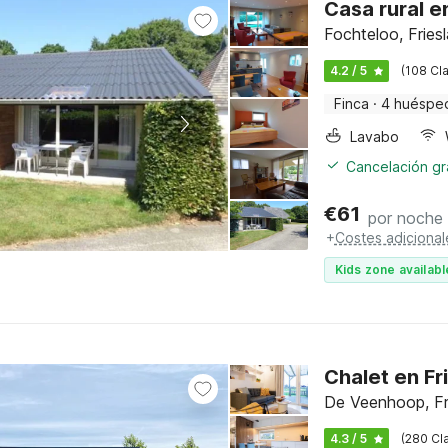
Casa rural e
Fochteloo, Fries
4.2 / 5
(108 Cla
Finca
·
4 huéspe
Lavabo
Cancelación gra
€
61
por noche
+
Costes adicional
Kids zone availabl
Chalet en Fr
De Veenhoop, Fr
4.3 / 5
(280 Cla