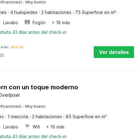
·
ificaciones)
Muy bueno
nes
·
4 huéspedes
·
2 habitaciones
·
75 Superficie en m²
Lavabo
Fogón
+ 18 más
tuita 43 días antes del check-in
€
191
60% off
Ver detalles
es
oorn con un toque moderno
verijssel
·
ificaciones)
Muy bueno
es
·
1 mascota
·
2 habitaciones
·
85 Superficie en m²
Lavabo
Wifi
+ 16 más
tuita 43 días antes del check-in