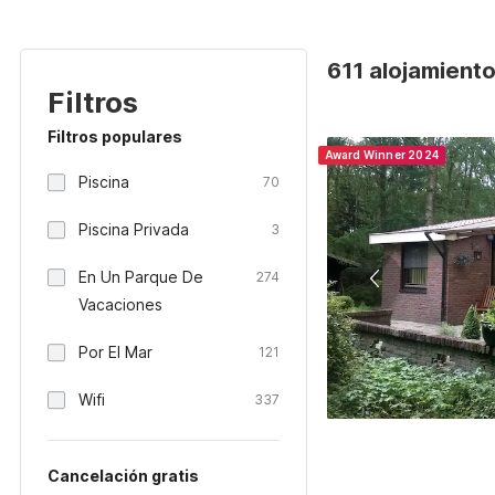
611 alojamient
Filtros
Filtros populares
Award Winner 2024
Piscina
70
Piscina Privada
3
En Un Parque De
274
Vacaciones
Por El Mar
121
Wifi
337
Cancelación gratis