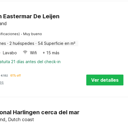
n Eastermar De Leijen
land
·
ificaciones)
Muy bueno
nes
·
2 huéspedes
·
54 Superficie en m²
Lavabo
Wifi
+ 15 más
tuita 21 días antes del check-in
€
182
61% off
Ver detalles
es
nal Harlingen cerca del mar
land, Dutch coast