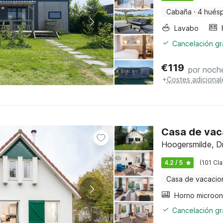
Cabaña
·
4 hués
Lavabo
Cancelación gra
€
119
por noch
+
Costes adicional
Casa de vac
Hoogersmilde, D
4.2 / 5
(101 Cla
Casa de vacacio
Horno microo
Cancelación gra