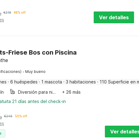
e
€
219
48% off
Ver detalles
es
nts-Friese Bos con Piscina
nthe
·
ificaciones)
Muy bueno
nes
·
6 huéspedes
·
1 mascota
·
3 habitaciones
·
110 Superficie en 
ín
Diversión para niños
+ 26 más
tuita 21 días antes del check-in
e
€
246
50% off
es
Ver detalle
e