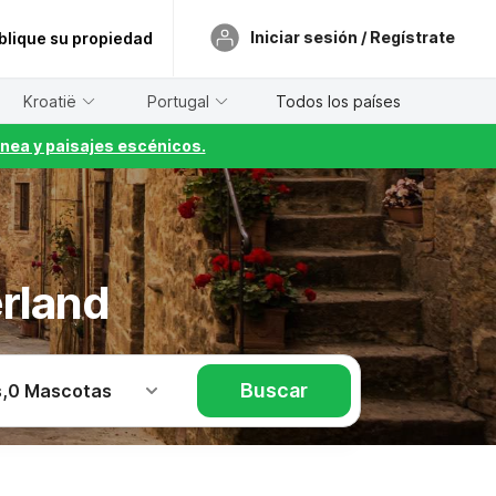
Iniciar sesión / Regístrate
blique su propiedad
Kroatië
Portugal
Todos los países
nea y paisajes escénicos.
rland
Buscar
s
,
0 Mascotas