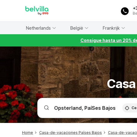
WIZARD MEMBER
+
Be
Netherlands
België
Frankrijk
Consigue hasta un 20% de
Casa
Ce
Home
Casa-de-vacaciones Países Bajos
Casa-de-vacaci