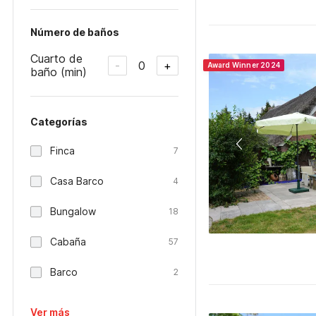
Número de baños
Cuarto de
0
-
+
Award Winner 2024
baño (min)
Categorías
Finca
7
Casa Barco
4
Bungalow
18
Cabaña
57
Barco
2
Ver más