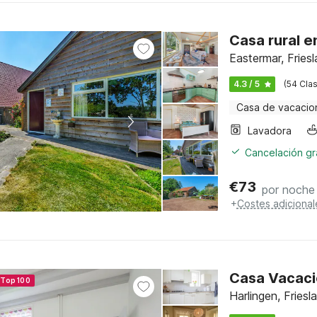
Casa rural e
Eastermar, Fries
4.3 / 5
(54 Clas
Casa de vacacio
Lavadora
Cancelación gra
€
73
por noche
+
Costes adicional
Casa Vacacio
 Top 100
Harlingen, Fries