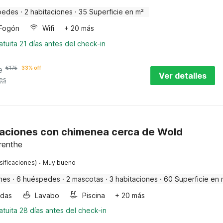
pedes
·
2 habitaciones
·
35 Superficie en m²
Fogón
Wifi
+ 20 más
tuita 21 días antes del check-in
e
€
175
33% off
Ver detalles
es
aciones con chimenea cerca de Wold
renthe
·
sificaciones)
Muy bueno
nes
·
6 huéspedes
·
2 mascotas
·
3 habitaciones
·
60 Superficie en 
ndas
Lavabo
Piscina
+ 20 más
tuita 28 días antes del check-in