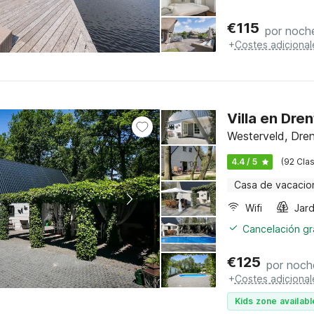
€
115
por noch
+
Costes adicional
Villa en Dre
Westerveld, Dre
4.4 / 5
(92 Clas
Casa de vacacio
Wifi
Jard
Cancelación gra
€
125
por noch
+
Costes adicional
Kids zone availabl