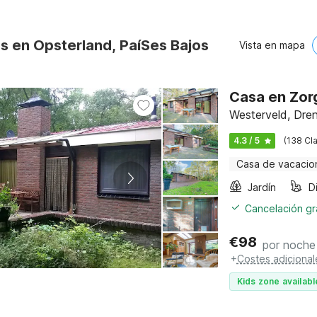
os en Opsterland, PaíSes Bajos
Vista en mapa
Casa en Zor
Westerveld, Dre
4.3 / 5
(138 Cla
Casa de vacacio
Jardín
Cancelación gra
€
98
por noche
+
Costes adicional
Kids zone availabl