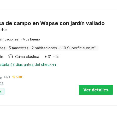
a de campo en Wapse con jardín vallado
nthe
·
sificaciones)
Muy bueno
des
·
5 mascotas
·
2 habitaciones
·
110 Superficie en m²
ín
Cama elástica
+ 31 más
tuita 43 días antes del check-in
he
€
171
40% off
es
Ver detalles
e