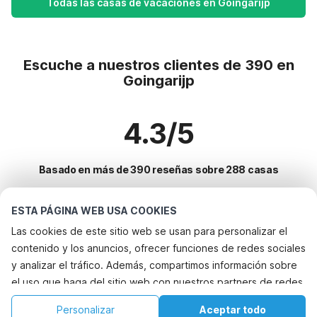
Todas las casas de vacaciones en Goingarijp
Escuche a nuestros clientes de 390 en
Goingarijp
4.3/5
Basado en más de 390 reseñas sobre 288 casas
ESTA PÁGINA WEB USA COOKIES
Destinos más populares para vacaciones
Las cookies de este sitio web se usan para personalizar el
contenido y los anuncios, ofrecer funciones de redes sociales
Ciudades con los mejores servicios para vacaciones
y analizar el tráfico. Además, compartimos información sobre
Vacaciones con perro - Alquileres vacacionales que aceptan
el uso que haga del sitio web con nuestros partners de redes
Servicios populares para vacaciones en Goingarijp
mascotas warns
sociales, publicidad y análisis web, quienes pueden
Vacaciones con perro - Alquileres vacacionales que aceptan
Casa de vacaciones con jardín
Personalizar
Aceptar todo
Ciudades populares para vacaciones en Friesland
combinarla con otra información que les haya proporcionado