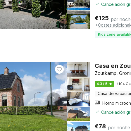
Cancelación gra
€
125
por noch
+
Costes adicional
Kids zone availabl
Casa en Zou
Zoutkamp, Groni
4.3 / 5
(104 Cla
Casa de vacacio
Horno microo
Cancelación gra
€
78
por noche