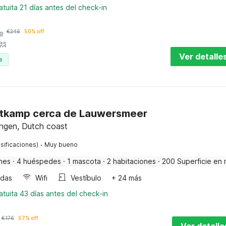
tuita 21 días antes del check-in
e
€
246
50% off
es
Ver detalle
e
tkamp cerca de Lauwersmeer
ngen, Dutch coast
·
sificaciones)
Muy bueno
nes
·
4 huéspedes
·
1 mascota
·
2 habitaciones
·
200 Superficie en 
ndas
Wifi
Vestíbulo
+ 24 más
tuita 43 días antes del check-in
€
176
57% off