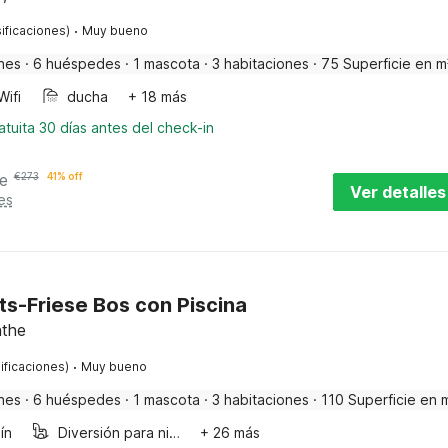
·
ificaciones)
Muy bueno
nes
·
6 huéspedes
·
1 mascota
·
3 habitaciones
·
75 Superficie en m
Wifi
ducha
+ 18 más
tuita 30 días antes del check-in
e
€
273
41% off
Ver detalles
es
nts-Friese Bos con Piscina
nthe
·
ificaciones)
Muy bueno
nes
·
6 huéspedes
·
1 mascota
·
3 habitaciones
·
110 Superficie en 
ín
Diversión para niños
+ 26 más