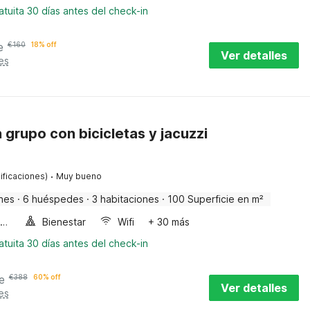
tuita 30 días antes del check-in
e
€
160
18% off
Ver detalles
es
grupo con bicicletas y jacuzzi
·
ificaciones)
Muy bueno
nes
·
6 huéspedes
·
3 habitaciones
·
100 Superficie en m²
Horno microondas
Bienestar
Wifi
+ 30 más
tuita 30 días antes del check-in
e
€
388
60% off
Ver detalles
es