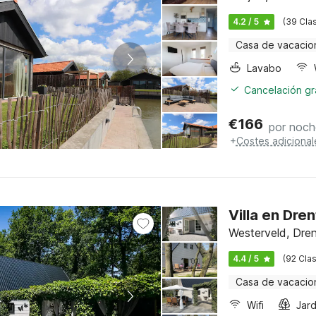
4.2 / 5
(39 Clas
Casa de vacacio
Lavabo
Cancelación gra
€
166
por noch
+
Costes adicional
Villa en Dre
Westerveld, Dre
4.4 / 5
(92 Clas
Casa de vacacio
Wifi
Jard