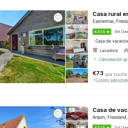
Casa rural e
Eastermar, Fries
4.3 / 5
(54 Clas
Casa de vacacio
Lavadora
Cancelación gra
€
73
por noche
+
Costes adicional
Casa de vac
Anjum, Friesland
4.2 / 5
(24 Clas