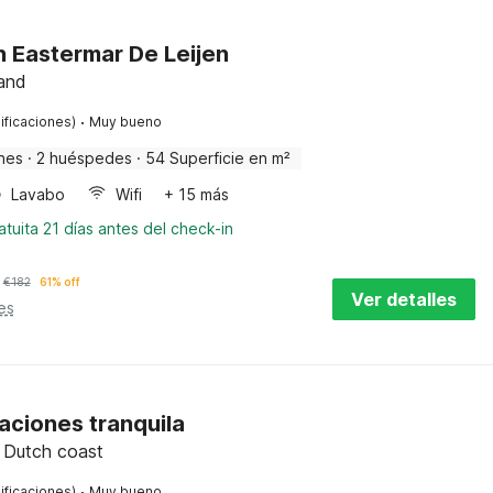
n Eastermar De Leijen
land
·
ificaciones)
Muy bueno
nes
·
2 huéspedes
·
54 Superficie en m²
Lavabo
Wifi
+ 15 más
tuita 21 días antes del check-in
€
182
61% off
Ver detalles
es
aciones tranquila
, Dutch coast
·
ificaciones)
Muy bueno