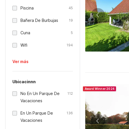
Piscina
45
Bañera De Burbujas
19
Cuna
5
Wifi
194
Ver más
Ubicacinnn
Award Winner 2024
No En Un Parque De
112
Vacaciones
En Un Parque De
136
Vacaciones