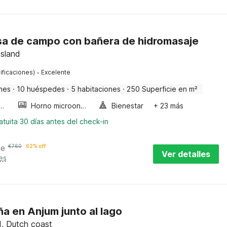
sa de campo con bañera de hidromasaje
esland
·
ificaciones)
Excelente
nes
·
10 huéspedes
·
5 habitaciones
·
250 Superficie en m²
a de burbujas
Horno microondas
Bienestar
+ 23 más
tuita 30 días antes del check-in
he
€
760
62% off
Ver detalles
es
a en Anjum junto al lago
d, Dutch coast