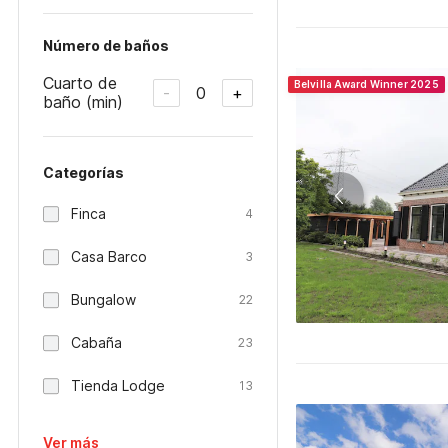
Número de baños
Cuarto de
Belvilla Award Winner 2025
0
-
+
baño (min)
Categorías
Finca
4
Casa Barco
3
Bungalow
22
Cabaña
23
Tienda Lodge
13
Ver más