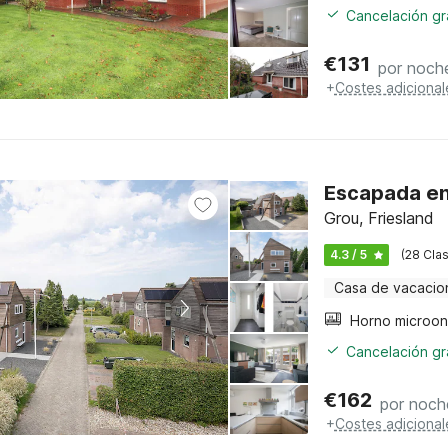
Cancelación gra
€
131
por noch
+
Costes adicional
Escapada en 
Grou, Friesland
4.3 / 5
(28 Clas
Casa de vacacio
Cancelación gra
€
162
por noch
+
Costes adicional