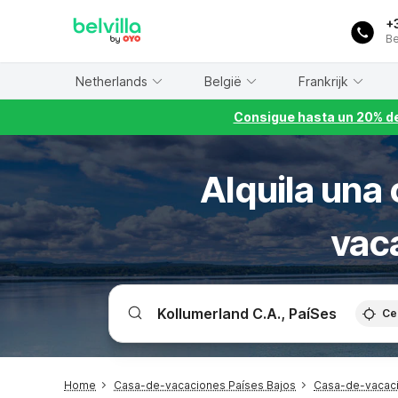
WIZARD MEMBER
+
Be
Netherlands
België
Frankrijk
Consigue hasta un 20% de
Alquila una
vac
Ce
Home
Casa-de-vacaciones Países Bajos
Casa-de-vacaci