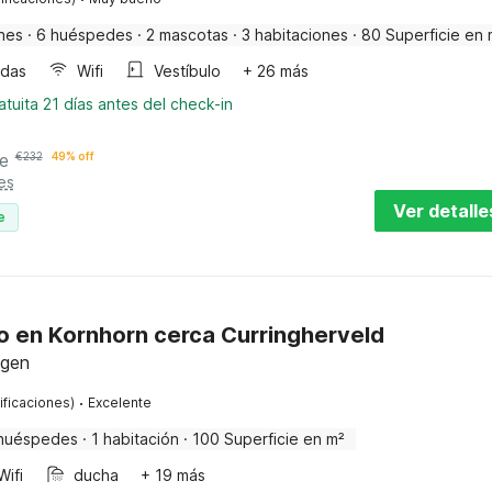
nes
·
6 huéspedes
·
2 mascotas
·
3 habitaciones
·
80 Superficie en 
ndas
Wifi
Vestíbulo
+ 26 más
tuita 21 días antes del check-in
e
€
232
49% off
es
Ver detalle
e
 en Kornhorn cerca Curringherveld
ngen
·
ificaciones)
Excelente
huéspedes
·
1 habitación
·
100 Superficie en m²
Wifi
ducha
+ 19 más