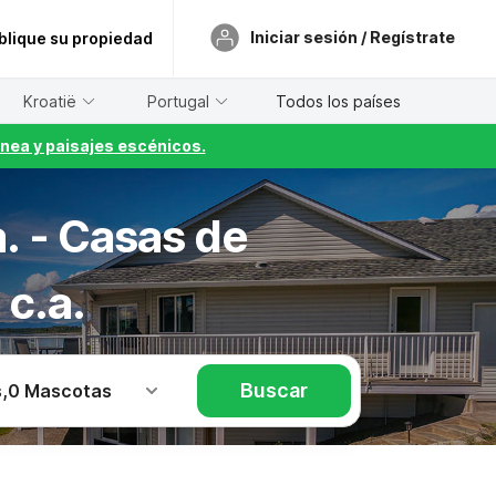
Iniciar sesión / Regístrate
blique su propiedad
Kroatië
Portugal
Todos los países
nea y paisajes escénicos.
. - Casas de
c.a.
Buscar
s
,
0 Mascotas