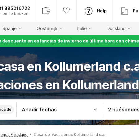
31 885016722
Help
Pu
l om te boeken
Spanje
Oostenrijk
Italië
Duitsland
 descuento en estancias de invierno de última hora con chime
 casa en Kollumerland c.a
aciones en Kollumerland 
Añadir fechas
2 huéspede
rca de
ones Friesland
Casa-de-vacaciones Kollumerland c.a.