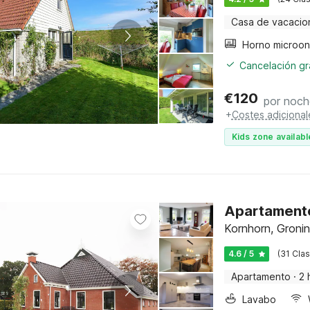
Casa de vacacio
Horno microo
Cancelación gra
€
120
por noch
+
Costes adicional
Kids zone availabl
Apartamento
Kornhorn, Groni
4.6 / 5
(31 Clas
Apartamento
·
2 
Lavabo