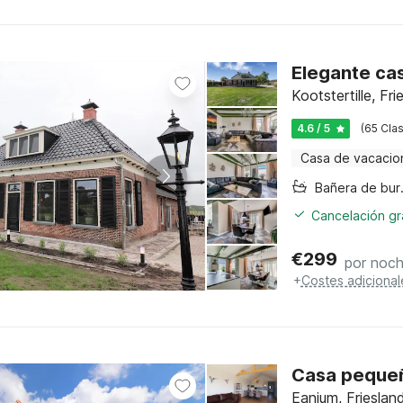
Elegante ca
Kootstertille, Fri
4.6 / 5
(65 Clas
Casa de vacacio
Bañer
Cancelación gra
€
299
por noc
+
Costes adicional
Casa pequeñ
Eanjum, Frieslan