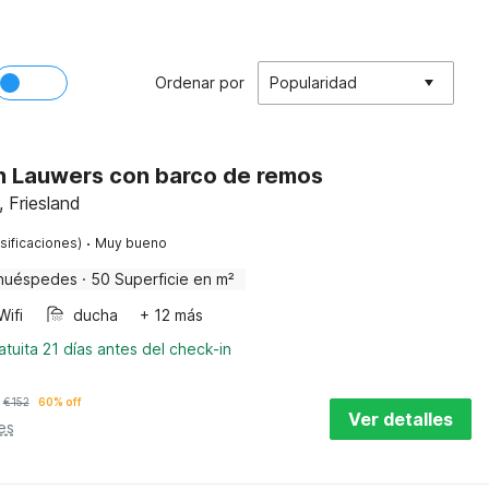
Ordenar por
Popularidad
en Lauwers con barco de remos
, Friesland
·
sificaciones)
Muy bueno
huéspedes
·
50 Superficie en m²
Wifi
ducha
+ 12 más
tuita 21 días antes del check-in
€
152
60% off
Ver detalles
es