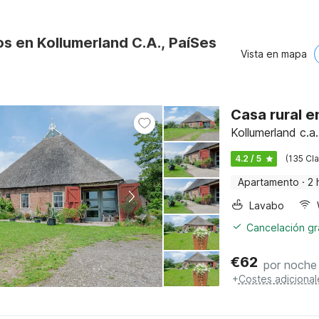
s en Kollumerland C.A., PaíSes
Vista en mapa
Casa rural 
Kollumerland c.a.
4.2 / 5
(135 Cla
Apartamento
·
2 
Lavabo
Cancelación gra
€
62
por noche
+
Costes adicional