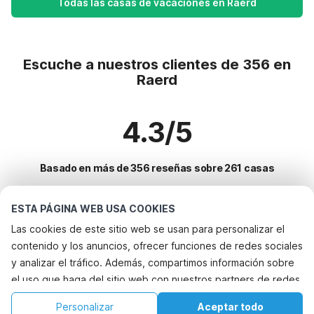
Todas las casas de vacaciones en Raerd
Escuche a nuestros clientes de 356 en
Raerd
4.3/5
Basado en más de 356 reseñas sobre 261 casas
ESTA PÁGINA WEB USA COOKIES
Destinos más populares para vacaciones
Las cookies de este sitio web se usan para personalizar el
contenido y los anuncios, ofrecer funciones de redes sociales
Ciudades con los mejores servicios para vacaciones
y analizar el tráfico. Además, compartimos información sobre
Vacaciones con perro - Alquileres vacacionales que aceptan
el uso que haga del sitio web con nuestros partners de redes
Servicios populares para vacaciones en Raerd
mascotas warns
sociales, publicidad y análisis web, quienes pueden
Vacaciones con perro - Alquileres vacacionales que aceptan
Casa de vacaciones con jardín
Personalizar
Aceptar todo
Ciudades populares para vacaciones en Friesland
combinarla con otra información que les haya proporcionado