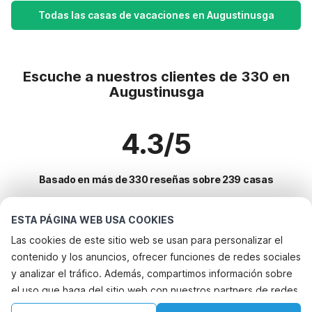
Todas las casas de vacaciones en Augustinusga
Escuche a nuestros clientes de 330 en
Augustinusga
4.3/5
Basado en más de 330 reseñas sobre 239 casas
ESTA PÁGINA WEB USA COOKIES
Destinos más populares para vacaciones
Las cookies de este sitio web se usan para personalizar el
contenido y los anuncios, ofrecer funciones de redes sociales
Ciudades con los mejores servicios para vacaciones
y analizar el tráfico. Además, compartimos información sobre
Vacaciones con perro - Alquileres vacacionales que aceptan
el uso que haga del sitio web con nuestros partners de redes
Servicios populares para vacaciones en Augustinusga
mascotas warns
sociales, publicidad y análisis web, quienes pueden
Vacaciones con perro - Alquileres vacacionales que aceptan