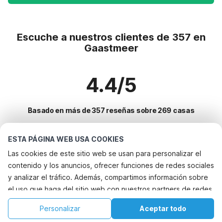
Escuche a nuestros clientes de 357 en
Gaastmeer
4.4/5
Basado en más de 357 reseñas sobre 269 casas
ESTA PÁGINA WEB USA COOKIES
Destinos más populares para vacaciones
Las cookies de este sitio web se usan para personalizar el
contenido y los anuncios, ofrecer funciones de redes sociales
Ciudades con los mejores servicios para vacaciones
y analizar el tráfico. Además, compartimos información sobre
Vacaciones con perro - Alquileres vacacionales que aceptan
el uso que haga del sitio web con nuestros partners de redes
Servicios populares para vacaciones en Gaastmeer
mascotas warns
sociales, publicidad y análisis web, quienes pueden
Vacaciones con perro - Alquileres vacacionales que aceptan
Vacaciones con perro - Alquileres vacacionales que aceptan
Personalizar
Aceptar todo
Ciudades populares para vacaciones en Frisia
combinarla con otra información que les haya proporcionado
mascotas warns
mascotas
Inicio
Lista de deseos
Reservas
Cuenta