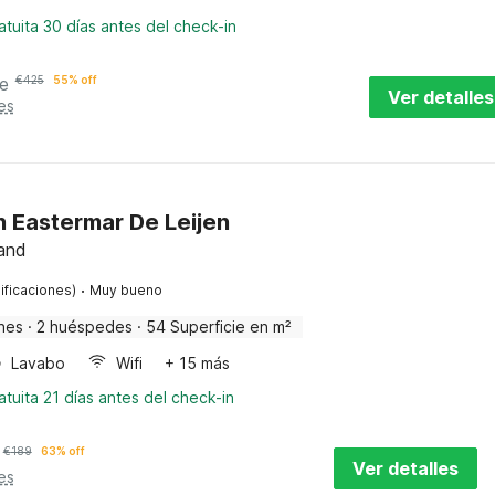
tuita 30 días antes del check-in
e
€
425
55% off
Ver detalles
es
n Eastermar De Leijen
land
·
ificaciones)
Muy bueno
nes
·
2 huéspedes
·
54 Superficie en m²
Lavabo
Wifi
+ 15 más
tuita 21 días antes del check-in
€
189
63% off
Ver detalles
es