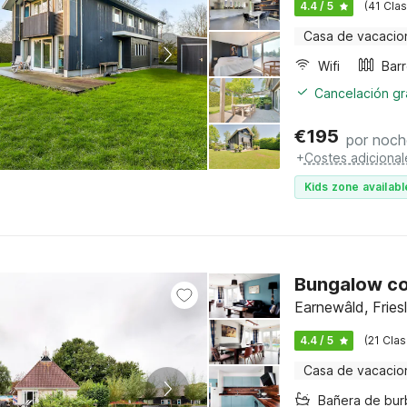
4.4 / 5
(41 Clas
Casa de vacacio
Wifi
Cancelación gra
€
195
por noch
+
Costes adicional
Kids zone availabl
Bungalow co
Earnewâld, Fries
4.4 / 5
(21 Clas
Casa de vacacio