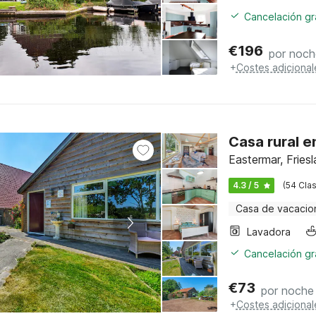
Cancelación gra
€
196
por noch
+
Costes adicional
Casa rural e
Eastermar, Fries
4.3 / 5
(54 Clas
Casa de vacacio
Lavadora
Cancelación gra
€
73
por noche
+
Costes adicional