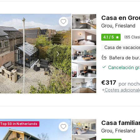
Casa en Grou
Grou, Friesland
4.1 / 5
(65 Clas
Casa de vacacio
Bañer
Cancelación gra
€
317
por noch
+
Costes adicional
Casa familia
 Top 50 in Netherlands
Grou, Friesland