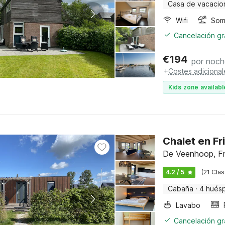
Casa de vacacio
Wifi
Somb
Cancelación gra
€
194
por noch
+
Costes adicional
Kids zone availabl
Chalet en Fr
De Veenhoop, Fr
4.2 / 5
(21 Clas
Cabaña
·
4 hués
Lavabo
Cancelación gra