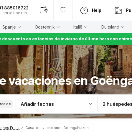
31 885016722
Help
Pu
l om te boeken
Spanje
Oostenrijk
Italië
Duitsland
 descuento en estancias de invierno de última hora con chime
e vacaciones en Goëng
Añadir fechas
2 huéspede
rca de
ones Frisia
Casa-de-vacaciones Goëngahuizen