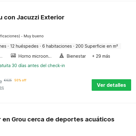
 con Jacuzzi Exterior
·
ificaciones)
Muy bueno
nes
·
12 huéspedes
·
6 habitaciones
·
200 Superficie en m²
a de burbujas
Horno microondas
Bienestar
+ 29 más
tuita 30 días antes del check-in
e
€
625
50% off
Ver detalles
es
r en Grou cerca de deportes acuáticos