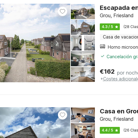
Escapada en 
Grou, Friesland
4.3 / 5
(28 Clas
Casa de vacacio
Cancelación gra
€
162
por noch
+
Costes adicional
Casa en Grou
Grou, Friesland
4.4 / 5
(26 Clas