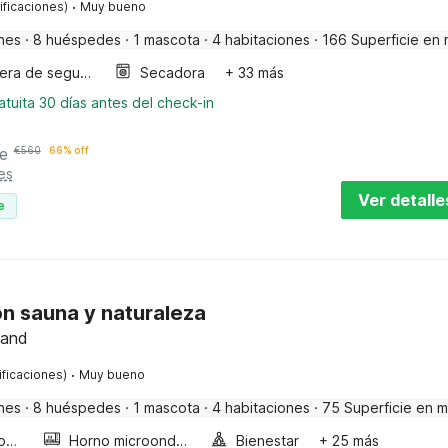
·
ificaciones)
Muy bueno
nes
·
8 huéspedes
·
1 mascota
·
4 habitaciones
·
166 Superficie en 
Barrera de seguridad
Secadora
+ 33 más
tuita 30 días antes del check-in
e
€
560
66% off
es
Ver detalle
e
n sauna y naturaleza
land
·
ificaciones)
Muy bueno
nes
·
8 huéspedes
·
1 mascota
·
4 habitaciones
·
75 Superficie en m
Bañera de burbujas
Horno microondas
Bienestar
+ 25 más