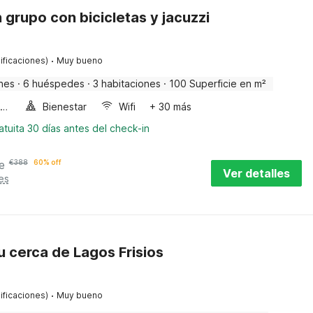
grupo con bicicletas y jacuzzi
·
ificaciones)
Muy bueno
nes
·
6 huéspedes
·
3 habitaciones
·
100 Superficie en m²
Horno microondas
Bienestar
Wifi
+ 30 más
tuita 30 días antes del check-in
e
€
388
60% off
Ver detalles
es
 cerca de Lagos Frisios
·
ificaciones)
Muy bueno