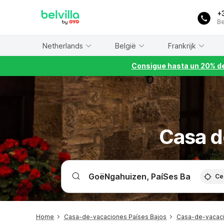
WIZARD MEMBER
+
Be
Netherlands
België
Frankrijk
Consigue hasta un 20% de
Casa d
Ce
Home
Casa-de-vacaciones Países Bajos
Casa-de-vacaci