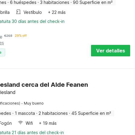
nes
·
6 huéspedes
·
3 habitaciones
·
90 Superficie en m²
rilla
Vestíbulo
+ 22 más
tuita 30 días antes del check-in
e
€
268
29% off
es
Ver detalles
e
iesland cerca del Alde Feanen
iesland
·
ificaciones)
Muy bueno
pedes
·
1 mascota
·
2 habitaciones
·
45 Superficie en m²
Fogón
Wifi
+ 19 más
tuita 21 días antes del check-in