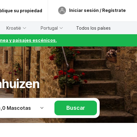
Iniciar sesión / Regístrate
blique su propiedad
Kroatië
Portugal
Todos los países
nea y paisajes escénicos.
ahuizen
Buscar
s
,
0 Mascotas