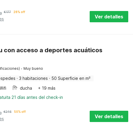
e
€
177
28% off
Ver detalles
es
u con acceso a deportes acuáticos
·
ificaciones)
Muy bueno
éspedes
·
3 habitaciones
·
50 Superficie en m²
Wifi
ducha
+ 19 más
tuita 21 días antes del check-in
e
€
246
50% off
Ver detalles
es