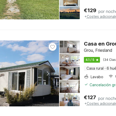
€
129
por noch
+
Costes adicional
Casa en Gro
Grou, Friesland
4.1 / 5
(34 Clas
Casa rural
·
6 hu
Lavabo
Cancelación gra
€
127
por noch
+
Costes adicional