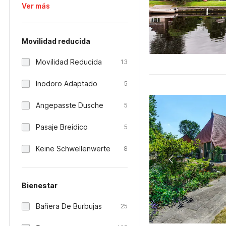
Ver más
Movilidad reducida
Movilidad Reducida
13
Inodoro Adaptado
5
Angepasste Dusche
5
Pasaje Breídico
5
Keine Schwellenwerte
8
Bienestar
Bañera De Burbujas
25