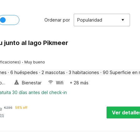
Ordenar por
Popularidad
 junto al lago Pikmeer
·
ificaciones)
Muy bueno
nes
·
6 huéspedes
·
2 mascotas
·
3 habitaciones
·
90 Superficie en 
Bañera de burbujas
Bienestar
Wifi
+ 28 más
tuita 30 días antes del check-in
e
€
296
58% off
Ver detalle
es