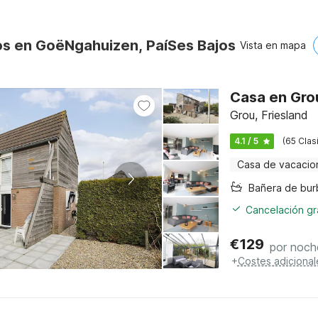
os en GoëNgahuizen, PaíSes Bajos
Vista en mapa
Casa en Grou
Grou, Friesland
4.1 / 5
(65 Clas
Casa de vacacio
Cancelación gra
€
129
por noch
+
Costes adicional