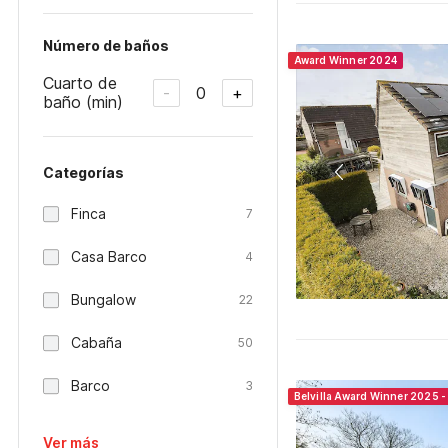
Número de baños
Award Winner 2024
Cuarto de
0
-
+
baño (min)
Categorías
Finca
7
Casa Barco
4
Bungalow
22
Cabaña
50
Barco
3
Belvilla Award Winner 2025 -
Ver más