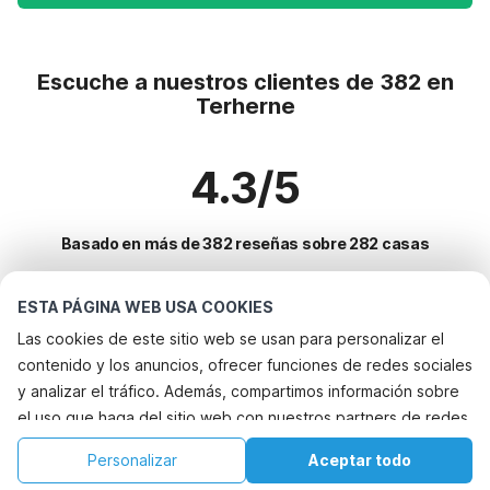
Escuche a nuestros clientes de 382 en
Terherne
4.3/5
Basado en más de 382 reseñas sobre 282 casas
ESTA PÁGINA WEB USA COOKIES
Destinos más populares para vacaciones
Las cookies de este sitio web se usan para personalizar el
contenido y los anuncios, ofrecer funciones de redes sociales
Ciudades con los mejores servicios para vacaciones
y analizar el tráfico. Además, compartimos información sobre
Vacaciones con perro - Alquileres vacacionales que aceptan
el uso que haga del sitio web con nuestros partners de redes
Servicios populares para vacaciones en Terherne
mascotas warns
sociales, publicidad y análisis web, quienes pueden
Vacaciones con perro - Alquileres vacacionales que aceptan
Casa de vacaciones en parque de atracciones
Personalizar
Aceptar todo
Ciudades populares para vacaciones en Frisia
combinarla con otra información que les haya proporcionado
mascotas warns
Vacaciones con perro - Alquileres vacacionales que aceptan
Inicio
Lista de deseos
Reservas
Cuenta