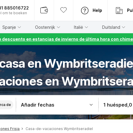
31 885016722
Help
Pu
l om te boeken
Spanje
Oostenrijk
Italië
Duitsland
 descuento en estancias de invierno de última hora con chime
 casa en Wymbritseradie
aciones en Wymbritsera
Añadir fechas
1 huésped
,
0
rca de
ones Frisia
Casa-de-vacaciones Wymbritseradiel