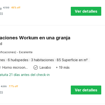
e
€
199
46% off
Ver detalles
es
aciones Workum en una granja
nd
·
ificaciones)
Excelente
nes
·
6 huéspedes
·
3 habitaciones
·
85 Superficie en m²
Horno microondas
Lavabo
+ 19 más
tuita 21 días antes del check-in
€
255
77% off
Ver detalles
es