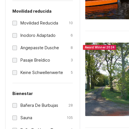
Movilidad reducida
Movilidad Reducida
10
Inodoro Adaptado
6
Angepasste Dusche
8
Award Winner 2024
Pasaje Breídico
3
Keine Schwellenwerte
5
Bienestar
Bañera De Burbujas
28
Sauna
105