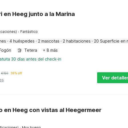
i en Heeg junto a la Marina
·
ficaciones)
Fantástico
nes
·
4 huéspedes
·
2 mascotas
·
2 habitaciones
·
20 Superficie en 
Fogón
Tetera
+ 8 más
tuita 30 días antes del check-in
€
150
36% off
Ver detalle
es
 en Heeg con vistas al Heegermeer
·
ificaciones)
Muy bueno