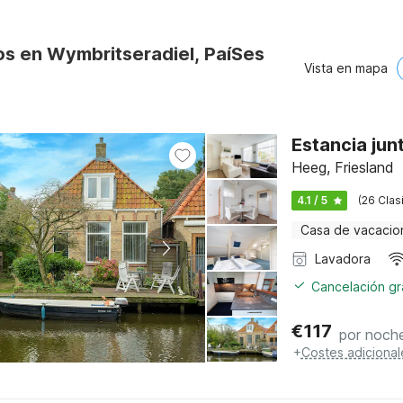
os en Wymbritseradiel, PaíSes
Vista en mapa
Estancia jun
Heeg, Friesland
4.1 / 5
(26 Clas
Casa de vacacio
Lavadora
Cancelación gra
€
117
por noch
+
Costes adicional