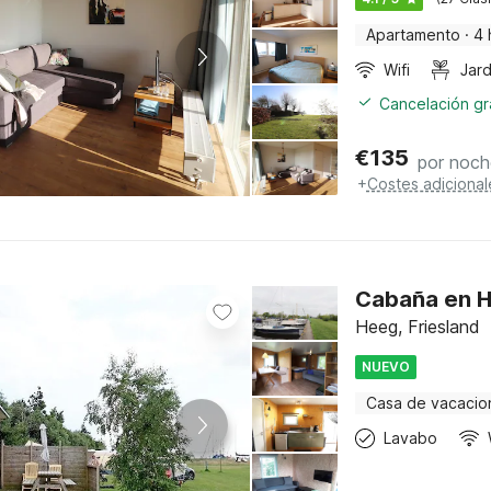
Apartamento
·
4 
Wifi
Jard
Cancelación gra
€
135
por noch
+
Costes adicional
Cabaña en H
Heeg, Friesland
NUEVO
Casa de vacacio
Lavabo