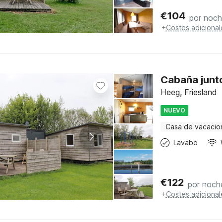
€
104
por noc
+
Costes adicional
Cabaña junto
Heeg, Friesland
NUEVO
Casa de vacacio
Lavabo
€
122
por noch
+
Costes adicional