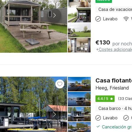
Casa de vacacio
Lavabo
€
130
por noc
+
Costes adicional
Casa flotant
Heeg, Friesland
4.4 / 5
(33 Clas
Casa barco
·
4 h
Lavabo
Cancelación gra