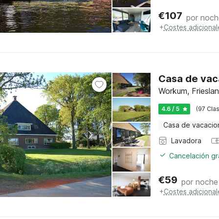
€
107
por noch
+
Costes adicional
Casa de vac
Workum, Friesla
4.6 / 5
(97 Clas
Casa de vacacio
Lavadora
Cancelación gra
€
59
por noche
+
Costes adicional