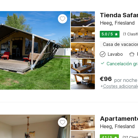
Tienda Safar
Heeg, Friesland
5.0 / 5
(1 Clasi
Casa de vacacio
Lavabo
Cancelación gra
€
96
por noche
+
Costes adicional
Apartamento
Heeg, Friesland
4.1 / 5
(27 Clas