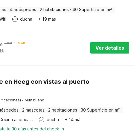
nes
·
4 huéspedes
·
2 habitaciones
·
40 Superficie en m²
Wifi
ducha
+ 19 más
he
€
162
19% off
Ver detalles
es
e en Heeg con vistas al puerto
·
ificaciones)
Muy bueno
uéspedes
·
2 mascotas
·
2 habitaciones
·
30 Superficie en m²
Cocina americana
ducha
+ 14 más
tuita 30 días antes del check-in