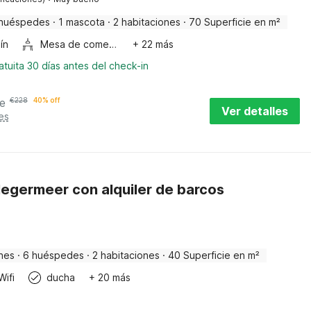
huéspedes
·
1 mascota
·
2 habitaciones
·
70 Superficie en m²
ín
Mesa de comedor
+ 22 más
tuita 30 días antes del check-in
e
€
228
40% off
Ver detalles
es
egermeer con alquiler de barcos
nes
·
6 huéspedes
·
2 habitaciones
·
40 Superficie en m²
Wifi
ducha
+ 20 más