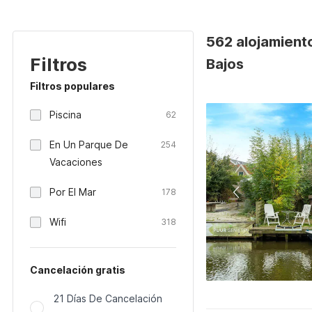
562 alojamient
Filtros
Bajos
Filtros populares
Piscina
62
En Un Parque De
254
Vacaciones
Por El Mar
178
Wifi
318
Cancelación gratis
21 Días De Cancelación