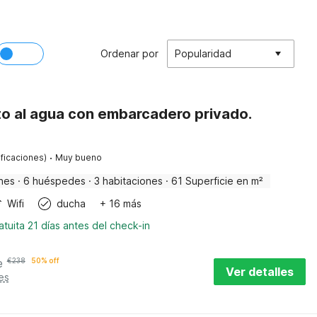
Ordenar por
Popularidad
to al agua con embarcadero privado.
·
ificaciones)
Muy bueno
nes
·
6 huéspedes
·
3 habitaciones
·
61 Superficie en m²
Wifi
ducha
+ 16 más
tuita 21 días antes del check-in
e
€
238
50% off
Ver detalles
es