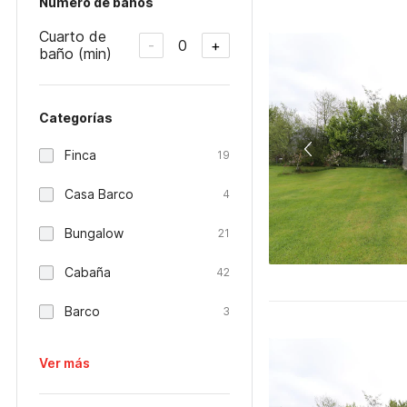
Número de baños
Cuarto de
0
-
+
baño (min)
Categorías
Finca
19
Casa Barco
4
Bungalow
21
Cabaña
42
Barco
3
Ver más