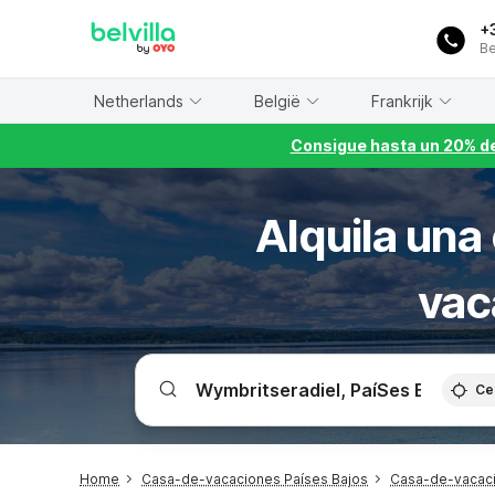
WIZARD MEMBER
+
Be
Netherlands
België
Frankrijk
Consigue hasta un 20% de
Alquila una
vac
Ce
Home
Casa-de-vacaciones Países Bajos
Casa-de-vacaci