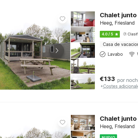
Chalet junto
Heeg, Friesland
4.0 / 5
(1 Clasi
Casa de vacacio
Lavabo
€
133
por noch
+
Costes adicional
Chalet junt
Heeg, Friesland
NUEVO