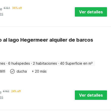
he
€
164
36% off
Ver detalles
es
 al lago Hegermeer alquiler de barcos
nes
·
6 huéspedes
·
2 habitaciones
·
40 Superficie en m²
Wifi
ducha
+ 20 más
e
€
162
24% off
Ver detalles
es