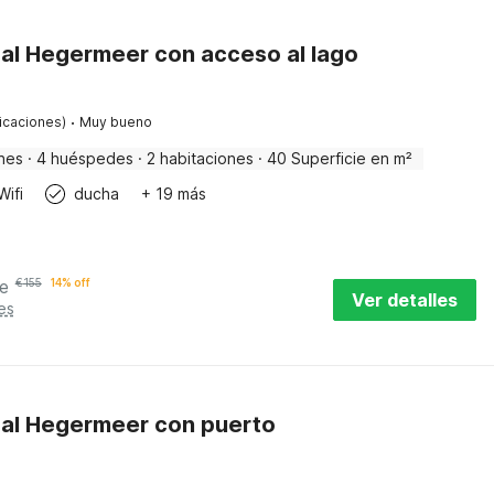
 al Hegermeer con acceso al lago
·
ficaciones)
Muy bueno
nes
·
4 huéspedes
·
2 habitaciones
·
40 Superficie en m²
Wifi
ducha
+ 19 más
e
€
155
14% off
Ver detalles
es
o al Hegermeer con puerto